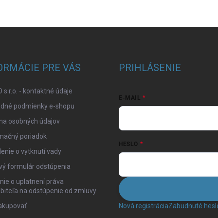
ORMÁCIE PRE VÁS
PRIHLÁSENIE
 s.r.o. - kontaktné údaje
E-MAIL
dné podmienky e-shopu
na osobných údajov
mačný poriadok
HESLO
enie o vytknutí vady
vý formulár odstúpenia
ie o uplatnení práva
biteľa na odstúpenie od zmluvy
akupovať
Nová registrácia
Zabudnuté hesl