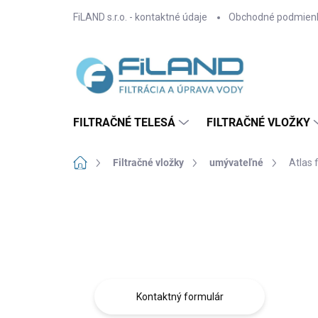
Prejsť
FiLAND s.r.o. - kontaktné údaje
Obchodné podmien
na
obsah
FILTRAČNÉ TELESÁ
FILTRAČNÉ VLOŽKY
Domov
Filtračné vložky
umývateľné
Atlas 
B
o
Máte otázku?
č
n
Obráťte sa na nás.
ý
p
a
Kontaktný formulár
n