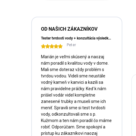
e
l
OD NAŠICH ZÁKAZNÍKOV
Tester tvrdosti vody + konzultácia výsledkov a doprava ZADARMO
Peter
Marián je veľmi skúsený a naozaj
nám poradil s kvalitou vody v dome.
Mali sme doteraz vždy problém s
tvrdou vodou. Videli sme neustále
vodný kameň v kanvici a kazili sa
nám pravidelne práčky. Keď k nám
prišiel vodár videl kompletne
zanesené trubky a museli sme ich
meniť. Spravili sme si test tvrdosti
vody, odkonzultovali sme s p.
Kužmom a ten nám poradil čo máme
robiť. Odporúčam. Sme spokojní a
prístup ku zákazníkovi naozaj