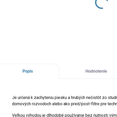
Filtra
sitom.
DETAI
Popis
Hodnotenie
Je určená k zachyteniu piesku a hrubých nečistôt zo studne
domových rozvodoch alebo ako pred/post-filtre pre techn
Veľkou výhodou je dlhodobé používanie bez nutnosti vým