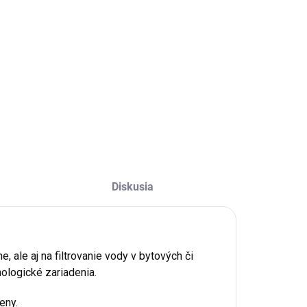
čná vložka veľkosti 7" s polyesterovým umývateľným
LNÉ INFORMÁCIE
OPÝTAŤ SA
STRÁŽIŤ
Diskusia
, ale aj na filtrovanie vody v bytových či
ologické zariadenia.
eny.