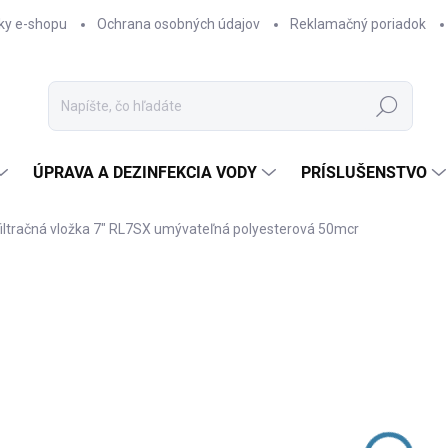
ky e-shopu
Ochrana osobných údajov
Reklamačný poriadok
Hľadať
ÚPRAVA A DEZINFEKCIA VODY
PRÍSLUŠENSTVO
filtračná vložka 7" RL7SX umývateľná polyesterová 50mcr
Neohodnotené
Podrobnosti hodnotenia
ZNAČKA:
ATLAS FILTRI S.R
€7
Jedno
SKL
cena:
−