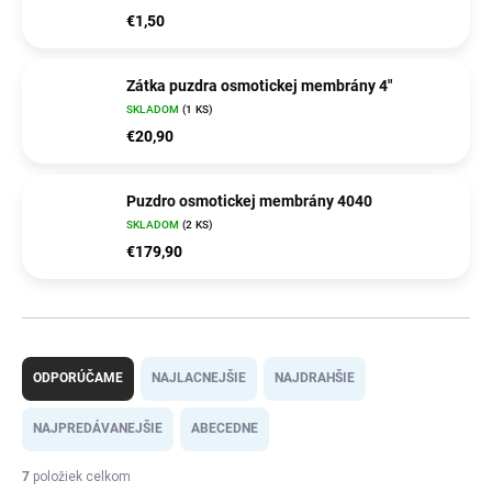
€1,50
Zátka puzdra osmotickej membrány 4"
SKLADOM
(1 KS)
€20,90
Puzdro osmotickej membrány 4040
SKLADOM
(2 KS)
€179,90
R
a
ODPORÚČAME
NAJLACNEJŠIE
NAJDRAHŠIE
d
e
NAJPREDÁVANEJŠIE
ABECEDNE
n
i
7
položiek celkom