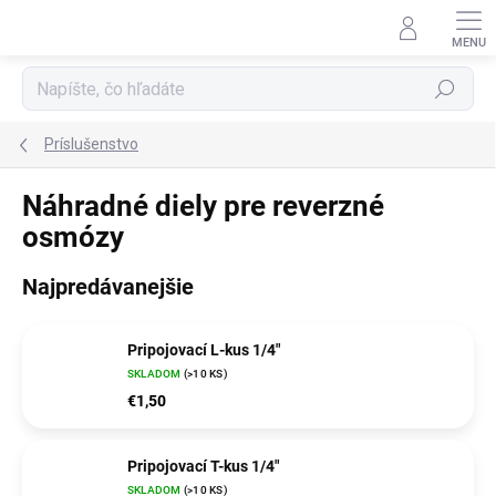
Prejsť
na
obsah
Hľadať
Príslušenstvo
Náhradné diely pre reverzné
osmózy
Najpredávanejšie
Pripojovací L-kus 1/4"
SKLADOM
(>10 KS)
€1,50
Pripojovací T-kus 1/4"
SKLADOM
(>10 KS)