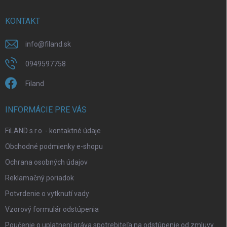
p
t
r
i
KONTAKT
v
e
k
y
info
@
filand.sk
v
ý
0949597758
p
i
Filand
s
u
INFORMÁCIE PRE VÁS
FiLAND s.r.o. - kontaktné údaje
Obchodné podmienky e-shopu
Ochrana osobných údajov
Reklamačný poriadok
Potvrdenie o vytknutí vady
Vzorový formulár odstúpenia
Poučenie o uplatnení práva spotrebiteľa na odstúpenie od zmluvy