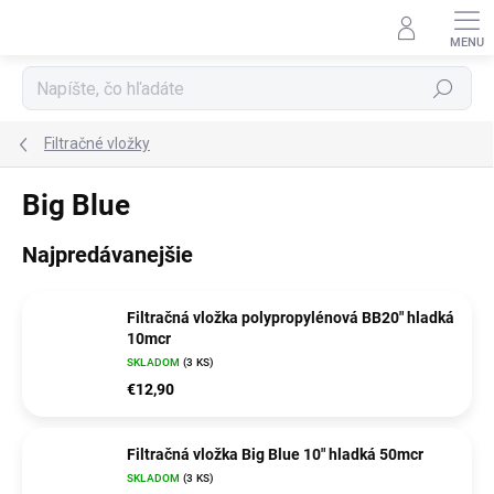
Prejsť
na
obsah
Hľadať
Filtračné vložky
Big Blue
Najpredávanejšie
Filtračná vložka polypropylénová BB20" hladká
10mcr
SKLADOM
(3 KS)
€12,90
Filtračná vložka Big Blue 10" hladká 50mcr
SKLADOM
(3 KS)