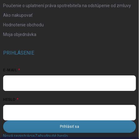
Poučenie o uplatnení práva spotrebiteľa na odstúpenie od zmluvy
Ako nakupovať
Hodnotenie obchodu
Moja objednávka
PRIHLÁSENIE
E-MAIL
HESLO
Prihlásiť sa
Nová registrácia
Zabudnuté heslo