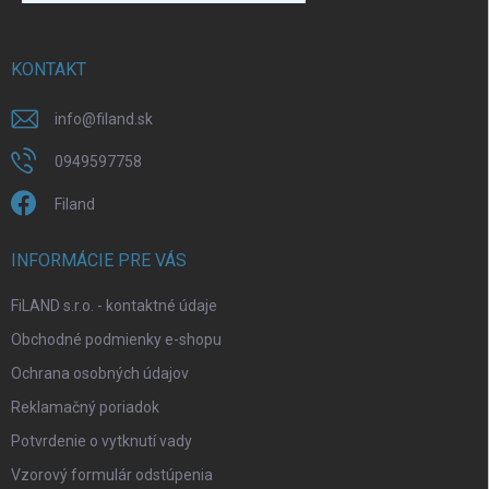
v
i
ä
k
e
t
y
v
i
KONTAKT
ý
e
p
info
@
filand.sk
i
s
0949597758
u
Filand
INFORMÁCIE PRE VÁS
FiLAND s.r.o. - kontaktné údaje
Obchodné podmienky e-shopu
Ochrana osobných údajov
Reklamačný poriadok
Potvrdenie o vytknutí vady
Vzorový formulár odstúpenia