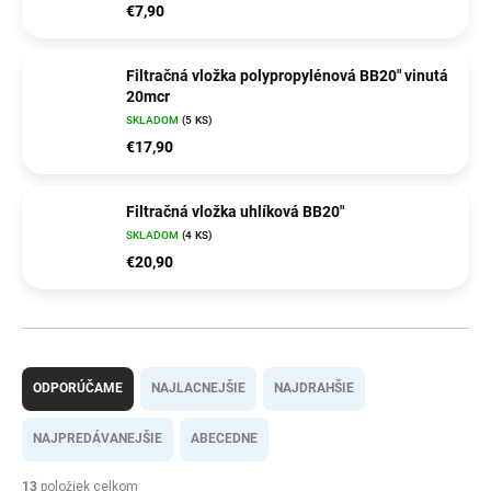
€7,90
Filtračná vložka polypropylénová BB20" vinutá
20mcr
SKLADOM
(5 KS)
€17,90
Filtračná vložka uhlíková BB20"
SKLADOM
(4 KS)
€20,90
R
a
ODPORÚČAME
NAJLACNEJŠIE
NAJDRAHŠIE
d
e
NAJPREDÁVANEJŠIE
ABECEDNE
n
i
13
položiek celkom