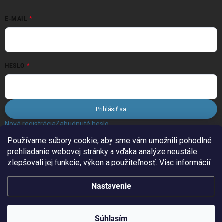
E-MAIL
HESLO
Prihlásiť sa
Nová registrácia
Zabudnuté heslo
Používame súbory cookie, aby sme vám umožnili pohodlné
prehliadanie webovej stránky a vďaka analýze neustále
FACEBOOK
zlepšovali jej funkcie, výkon a použiteľnosť.
Viac informácií
Nastavenie
Copyright 2026
FiLAND.sk
. Všetky práva vyhradené.
Súhlasím