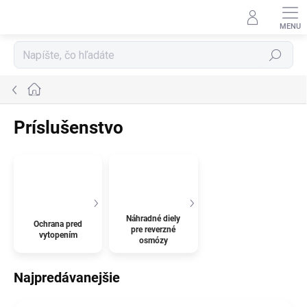
Prejsť
na
obsah
Hľadať
Domov
Príslušenstvo
Náhradné diely
Ochrana pred
pre reverzné
vytopením
osmózy
Najpredávanejšie