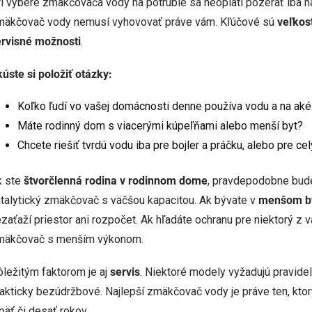
i výbere zmäkčovača vody na potrubie sa neoplatí pozerať iba na 
mäkčovač vody nemusí vyhovovať práve vám. Kľúčové sú
veľkos
ervisné možnosti
.
úste si položiť otázky:
Koľko ľudí vo vašej domácnosti denne používa vodu a na aké
Máte rodinný dom s viacerými kúpeľňami alebo menší byt?
Chcete riešiť tvrdú vodu iba pre bojler a práčku, alebo pre c
k ste
štvorčlenná rodina v rodinnom dome
, pravdepodobne bude
talytický zmäkčovač s väčšou kapacitou. Ak bývate v
menšom b
zaťaží priestor ani rozpočet. Ak hľadáte ochranu pre niektorý z 
mäkčovač s menším výkonom.
ležitým faktorom je aj
servis
. Niektoré modely vyžadujú pravidel
akticky bezúdržbové. Najlepší zmäkčovač vody je práve ten, ktorý
päť či desať rokov.