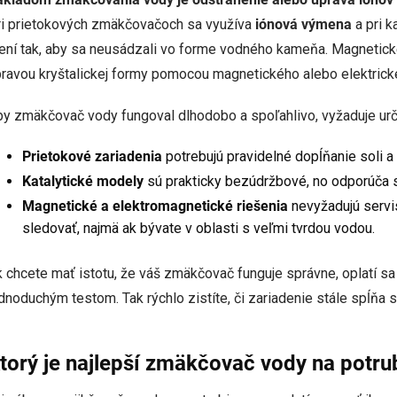
ri prietokových zmäkčovačoch sa využíva
iónová výmena
a pri k
ní tak, aby sa neusádzali vo forme vodného kameňa. Magnetick
ravou kryštalickej formy pomocou magnetického alebo elektrick
y zmäkčovač vody fungoval dlhodobo a spoľahlivo, vyžaduje urči
Prietokové zariadenia
potrebujú pravidelné dopĺňanie soli a 
Katalytické modely
sú prakticky bezúdržbové, no odporúča s
Magnetické a elektromagnetické riešenia
nevyžadujú servis
sledovať, najmä ak bývate v oblasti s veľmi tvrdou vodou.
 chcete mať istotu, že váš zmäkčovač funguje správne, oplatí sa
dnoduchým testom. Tak rýchlo zistíte, či zariadenie stále spĺňa s
torý je najlepší zmäkčovač vody na potru