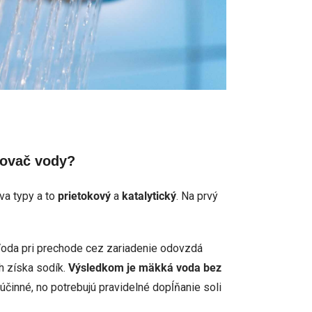
čovač vody?
va typy a to
prietokový
a
katalytický
. Na prvý
Voda pri prechode cez zariadenie odovzdá
h získa sodík.
Výsledkom je mäkká voda bez
 účinné, no potrebujú pravidelné dopĺňanie soli