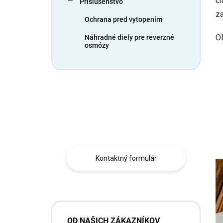
čl
Príslušenstvo
e
l
z
Ochrana pred vytopením
O
Náhradné diely pre reverzné
osmózy
Máte otázku?
Obráťte sa na nás.
Kontaktný formulár
OD NAŠICH ZÁKAZNÍKOV