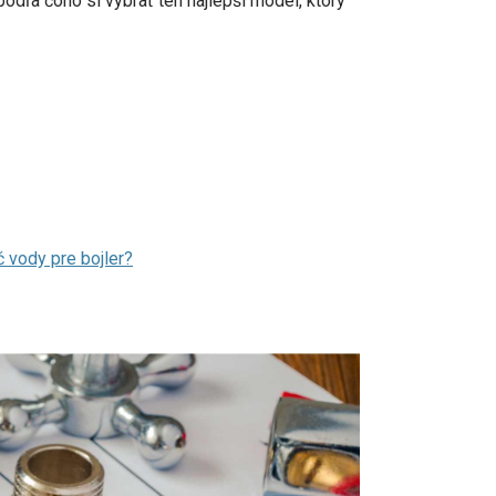
dľa čoho si vybrať ten najlepší model, ktorý
u.
vody pre bojler?