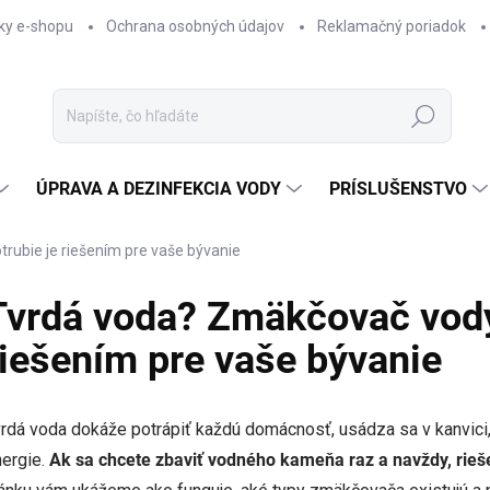
ky e-shopu
Ochrana osobných údajov
Reklamačný poriadok
Hľadať
ÚPRAVA A DEZINFEKCIA VODY
PRÍSLUŠENSTVO
rubie je riešením pre vaše bývanie
Tvrdá voda? Zmäkčovač vody 
riešením pre vaše bývanie
rdá voda dokáže potrápiť každú domácnosť, usádza sa v kanvici, z
ergie.
Ak sa chcete zbaviť vodného kameňa raz a navždy, rieš