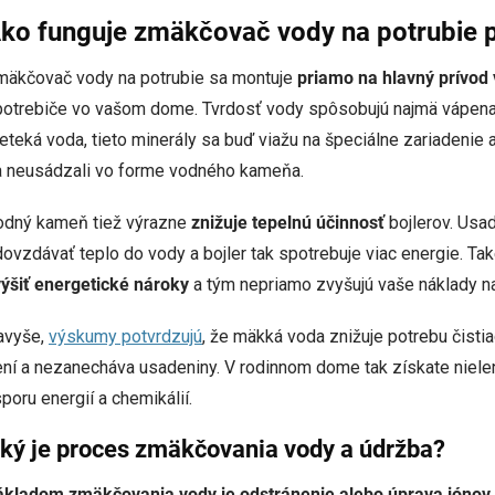
ko funguje zmäkčovač vody na potrubie 
mäkčovač vody na potrubie sa montuje
priamo na hlavný prívod
otrebiče vo vašom dome. Tvrdosť vody spôsobujú najmä vápenat
eteká voda, tieto minerály sa buď viažu na špeciálne zariadenie a
a neusádzali vo forme vodného kameňa.
odný kameň tiež výrazne
znižuje tepelnú účinnosť
bojlerov. Usad
ovzdávať teplo do vody a bojler tak spotrebuje viac energie. 
ýšiť energetické nároky
a tým nepriamo zvyšujú vaše náklady na
avyše,
výskumy potvrdzujú
, že mäkká voda znižuje potrebu čisti
ní a nezanecháva usadeniny. V rodinnom dome tak získate nielen d
poru energií a chemikálií.
ký je proces zmäkčovania vody a údržba?
ákladom zmäkčovania vody je odstránenie alebo úprava iónov 