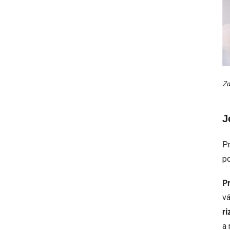
Zd
J
Pr
po
P
vá
r
a 