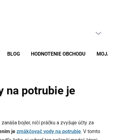
Potvrdenie o vytknutí vady
Vzorový formulár odstúpenia
Pouč
PRÁZDNY KOŠÍK
NÁKUPNÝ
KOŠÍK
BLOG
HODNOTENIE OBCHODU
MOJA OBJEDNÁV
na potrubie je
anáša bojler, ničí práčku a zvyšuje účty za
ením je
zmäkčovač vody na potrubie
. V tomto