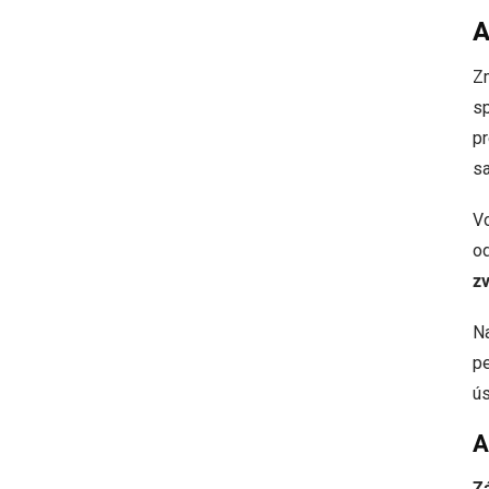
A
Z
sp
pr
s
V
od
zv
N
pe
ús
A
Z