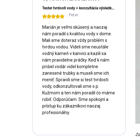
Tester tvrdosti vody + konzultácia výsledkov a doprava ZADARMO
Peter
Marián je veľmi skúsený a naozaj
nám poradil s kvalitou vody v dome.
Mali sme doteraz vždy problém s
tvrdou vodou. Videli sme neustále
vodný kameň v kanvici a kazili sa
nám pravidelne práčky. Keď k nám
prišiel vodár videl kompletne
zanesené trubky a museli sme ich
meniť. Spravili sme si test tvrdosti
vody, odkonzultovali sme s p.
Kužmom a ten nám poradil čo máme
robiť. Odporúčam. Sme spokojní a
prístup ku zákazníkovi naozaj
profesionálny.
Zd