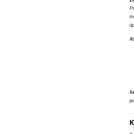
P
me
úp
Ab
Ak
je
K