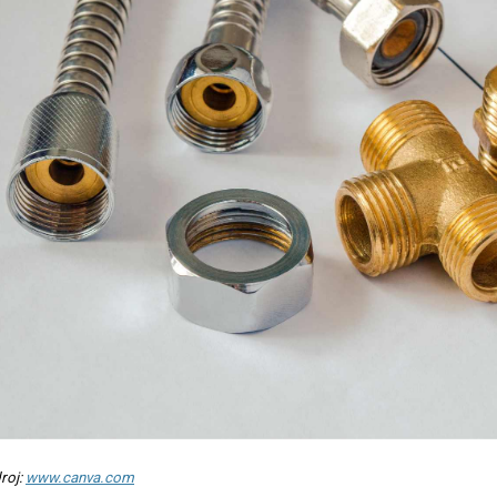
roj:
www.canva.com