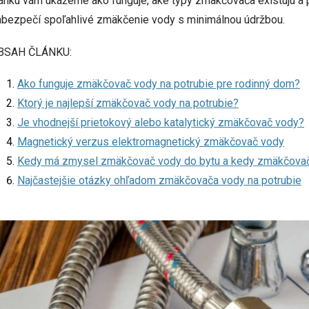
ánku vám ukážeme ako funguje, aké typy zmäkčovača existujú a po
abezpečí spoľahlivé zmäkčenie vody s minimálnou údržbo
BSAH ČLÁNKU:
Ako funguje zmäkčovač vody na potrubie pre rodinný dom?
Ktorý je najlepší zmäkčovač vody na potrubie?
Je vhodnejší prietokový alebo katalytický zmäkčovač vody?
Magnetický verzus elektromagnetický zmäkčovač vody
Kedy má zmysel zmäkčovač vody do bytu a kedy zmäkčovač 
Najčastejšie otázky ohľadom zmäkčovača vody na potrubie