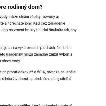
pre rodinný dom?
 vody
, takže chráni všetky rozvody aj
é a horečnaté ióny. Keď cez zariadenie
lebo sa zmení ich kryštalická štruktúra tak, aby
zuje sa na vykurovacích plochách, čím bráni
Takéto usadeniny môžu zásadne
znížiť výkon a
 ohrev vody.
acich prostriedkov až o
50 %
, pretože sa lepšie
lhšiu životnosť spotrebičov, ale aj citeľnú
vápnika a horčíka
, ktoré spôsobujú tvrdosť.