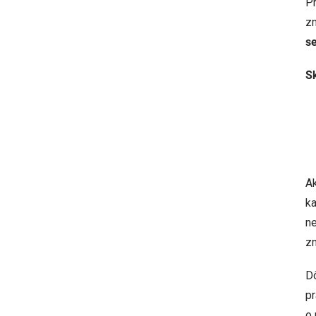
Pr
z
s
Sk
A
ka
ne
z
Dô
pr
o 