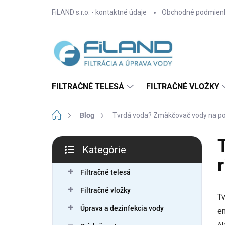
Prejsť
FiLAND s.r.o. - kontaktné údaje
Obchodné podmien
na
obsah
FILTRAČNÉ TELESÁ
FILTRAČNÉ VLOŽKY
Domov
Blog
Tvrdá voda? Zmäkčovač vody na pot
B
Kategórie
o
Preskočiť
č
kategórie
n
Filtračné telesá
ý
Filtračné vložky
p
Tv
a
Úprava a dezinfekcia vody
en
n