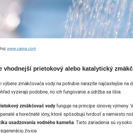
roj:
www.canva.com
e vhodnejší prietokový alebo katalytický zmäk
i výbere zmäkčovača vody na potrubie narazíte najčastejšie na d
hľad vyzerajú podobne, no ich fungovanie a údržba sa líšia.
rietokový zmäkčovač vody
funguje na princípe iónovej výmeny. 
penaté a horečnaté ióny, ktoré spôsobujú tvrdosť a namiesto nic
izika usadzovania vodného kameňa
. Tieto zariadenia sú vysoko
regeneráciu živice.