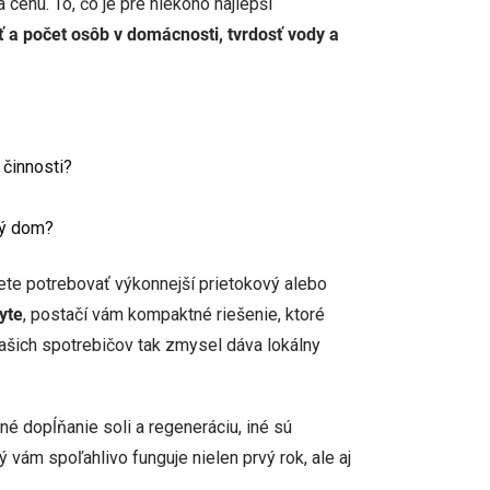
cenu. To, čo je pre niekoho najlepší
ť a počet osôb v domácnosti, tvrdosť vody a
 činnosti?
elý dom?
te potrebovať výkonnejší prietokový alebo
yte
, postačí vám kompaktné riešenie, ktoré
vašich spotrebičov tak zmysel dáva lokálny
né dopĺňanie soli a regeneráciu, iné sú
 vám spoľahlivo funguje nielen prvý rok, ale aj