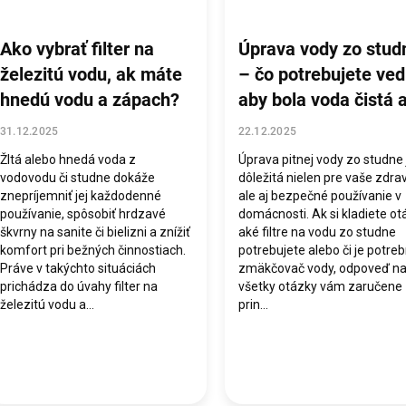
Ako vybrať filter na
Úprava vody zo stud
železitú vodu, ak máte
– čo potrebujete ved
hnedú vodu a zápach?
aby bola voda čistá 
pitná?
31.12.2025
22.12.2025
Žltá alebo hnedá voda z
Úprava pitnej vody zo studne 
vodovodu či studne dokáže
dôležitá nielen pre vaše zdrav
znepríjemniť jej každodenné
ale aj bezpečné používanie v
používanie, spôsobiť hrdzavé
domácnosti. Ak si kladiete ot
škvrny na sanite či bielizni a znížiť
aké filtre na vodu zo studne
komfort pri bežných činnostiach.
potrebujete alebo či je potre
Práve v takýchto situáciách
zmäkčovač vody, odpoveď n
prichádza do úvahy filter na
všetky otázky vám zaručene
železitú vodu a...
prin...