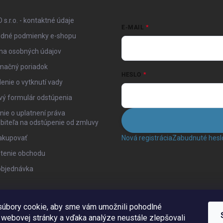
u
 s.r.o. - kontaktné údaje
E-MAIL
dné podmienky e-shopu
na osobných údajov
mačný poriadok
HESLO
enie o vytknutí vady
vý formulár odstúpenia
ie o uplatnení práva
biteľa na odstúpenie od zmluvy
akupovať
Nová registrácia
Zabudnuté hesl
tenie obchodu
objednávka
úbory cookie, aby sme vám umožnili pohodlné
 webovej stránky a vďaka analýze neustále zlepšovali