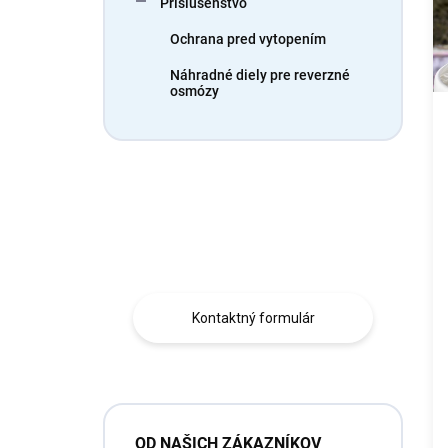
Príslušenstvo
e
č
l
l
Ochrana pred vytopením
á
n
Náhradné diely pre reverzné
osmózy
k
o
v
Máte otázku?
Obráťte sa na nás.
Kontaktný formulár
OD NAŠICH ZÁKAZNÍKOV