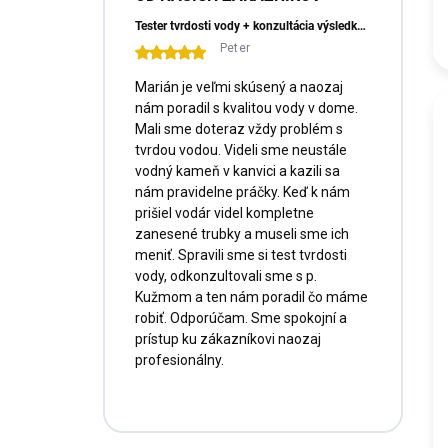
Tester tvrdosti vody + konzultácia výsledkov a doprava ZADARMO
Peter
Marián je veľmi skúsený a naozaj
nám poradil s kvalitou vody v dome.
Mali sme doteraz vždy problém s
tvrdou vodou. Videli sme neustále
vodný kameň v kanvici a kazili sa
nám pravidelne práčky. Keď k nám
prišiel vodár videl kompletne
zanesené trubky a museli sme ich
meniť. Spravili sme si test tvrdosti
vody, odkonzultovali sme s p.
Kužmom a ten nám poradil čo máme
robiť. Odporúčam. Sme spokojní a
prístup ku zákazníkovi naozaj
profesionálny.