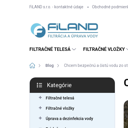
Prejsť
FiLAND s.r.o. - kontaktné údaje
Obchodné podmien
na
obsah
FILTRAČNÉ TELESÁ
FILTRAČNÉ VLOŽKY
Domov
Blog
Chcem bezpečnú a čistú vodu zo s
B
Kategórie
o
Preskočiť
č
kategórie
n
Filtračné telesá
V
ý
ý
Filtračné vložky
p
p
a
i
Úprava a dezinfekcia vody
n
s