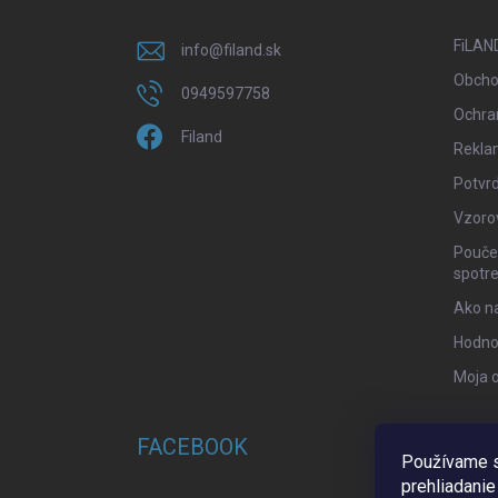
t
i
FiLAND
info
@
filand.sk
e
Obcho
0949597758
Ochra
Filand
Rekla
Potvrd
Vzoro
Poučen
spotre
Ako n
Hodno
Moja 
FACEBOOK
Používame s
prehliadanie