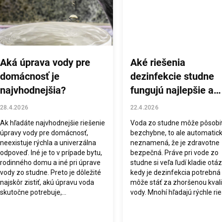
Aká úprava vody pre
Aké riešenia
domácnosť je
dezinfekcie studne
najvhodnejšia?
fungujú najlepšie a
kedy ich zvoliť?
28.4.2026
22.4.2026
Ak hľadáte najvhodnejšie riešenie
Voda zo studne môže pôsobi
úpravy vody pre domácnosť,
bezchybne, to ale automatic
neexistuje rýchla a univerzálna
neznamená, že je zdravotne
odpoveď. Iné je to v prípade bytu,
bezpečná. Práve pri vode zo
rodinného domu a iné pri úprave
studne si veľa ľudí kladie otáz
vody zo studne. Preto je dôležité
kedy je dezinfekcia potrebná
najskôr zistiť, akú úpravu voda
môže stáť za zhoršenou kval
skutočne potrebuje,...
vody. Mnohí hľadajú rýchle rieš