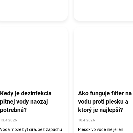
Kedy je dezinfekcia
Ako funguje filter na
pitnej vody naozaj
vodu proti piesku a
potrebná?
ktorý je najlepší?
13.4.2026
10.4.2026
Voda môže byť číra, bez zápachu
Piesok vo vode nie je len