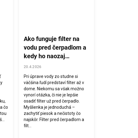
Ako funguje filter na
vodu pred čerpadlom a
kedy ho naozaj
potrebujete?
20.4.2026
ť
Pri úprave vody zo studne si
ky
väčšina ľudí predstaví filter až v
dome. Niekomu sa však možno
vynorí otázka, či nie je lepšie
ku,
osadiť filter už pred čerpadlo.
 a čo
Myšlienka je jednoduchá –
itou
zachytiť piesok a nečistoty čo
...
najskôr. Filter pred čerpadlom a
filt...