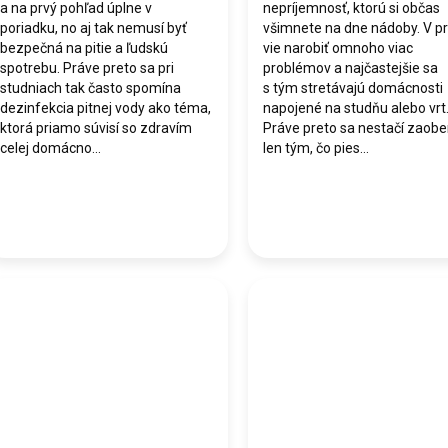
a na prvý pohľad úplne v
nepríjemnosť, ktorú si občas
poriadku, no aj tak nemusí byť
všimnete na dne nádoby. V pr
bezpečná na pitie a ľudskú
vie narobiť omnoho viac
spotrebu. Práve preto sa pri
problémov a najčastejšie sa
studniach tak často spomína
s tým stretávajú domácnosti
dezinfekcia pitnej vody ako téma,
napojené na studňu alebo vrt
ktorá priamo súvisí so zdravím
Práve preto sa nestačí zaobe
celej domácno...
len tým, čo pies...