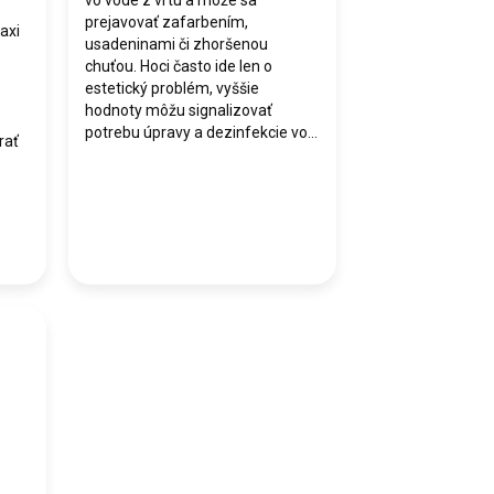
vo vode z vrtu a môže sa
prejavovať zafarbením,
axi
usadeninami či zhoršenou
chuťou. Hoci často ide len o
estetický problém, vyššie
hodnoty môžu signalizovať
.
potrebu úpravy a dezinfekcie vo...
rať