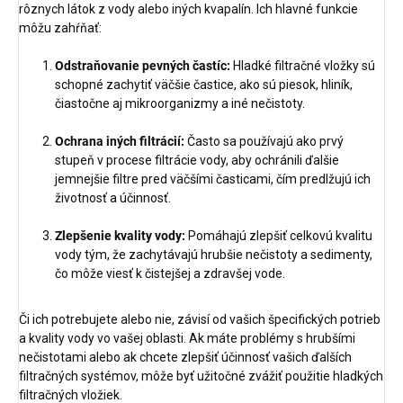
rôznych látok z vody alebo iných kvapalín. Ich hlavné funkcie
môžu zahŕňať:
Odstraňovanie pevných častíc:
Hladké filtračné vložky sú
schopné zachytiť väčšie častice, ako sú piesok, hliník,
čiastočne aj mikroorganizmy a iné nečistoty.
Ochrana iných filtrácií:
Často sa používajú ako prvý
stupeň v procese filtrácie vody, aby ochránili ďalšie
jemnejšie filtre pred väčšími časticami, čím predlžujú ich
životnosť a účinnosť.
Zlepšenie kvality vody:
Pomáhajú zlepšiť celkovú kvalitu
vody tým, že zachytávajú hrubšie nečistoty a sedimenty,
čo môže viesť k čistejšej a zdravšej vode.
Či ich potrebujete alebo nie, závisí od vašich špecifických potrieb
a kvality vody vo vašej oblasti. Ak máte problémy s hrubšími
nečistotami alebo ak chcete zlepšiť účinnosť vašich ďalších
filtračných systémov, môže byť užitočné zvážiť použitie hladkých
filtračných vložiek.