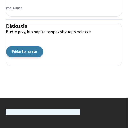
KÓD:
S-PP50
Diskusia
Buďte prvý, kto napíše príspevok k tejto položke.
Pridať komentár
Z
á
p
ä
t