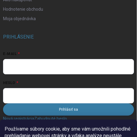
Hodnotenie obchodu
Moja objednávka
PRIHLÁSENIE
E-MAIL
HESLO
Prihlásiť sa
Nová registrácia
Zabudnuté heslo
Používame súbory cookie, aby sme vám umožnili pohodlné
prehliadanie webovej stránky a vďaka analýze neustále