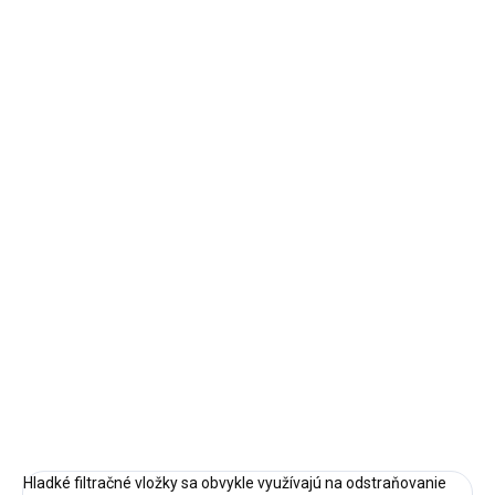
10 a viac ks = zľava 10 %
€2,75
/ ks
Ušetríte
€0
−
+
Pridať do košíka
Filtračná vložka 10" je vyrobená z pevného polypropylénu a
slúži na jemnú mechanickú filtráciu vody do 50mcr.
Môže sa použiť ako samostatný filter alebo ako predfilter pred
ďalší filter na doúpravu vody.
Výrobca: Supreme filters
DETAILNÉ INFORMÁCIE
OPÝTAŤ SA
STRÁŽIŤ
Hladké filtračné vložky sa obvykle využívajú na odstraňovanie