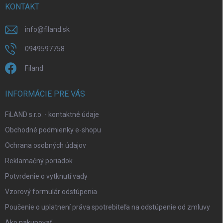
i
KONTAKT
e
info
@
filand.sk
0949597758
Filand
INFORMÁCIE PRE VÁS
FiLAND s.r.o. - kontaktné údaje
Obchodné podmienky e-shopu
Ochrana osobných údajov
Reklamačný poriadok
Potvrdenie o vytknutí vady
Vzorový formulár odstúpenia
Poučenie o uplatnení práva spotrebiteľa na odstúpenie od zmluvy
Ako nakupovať