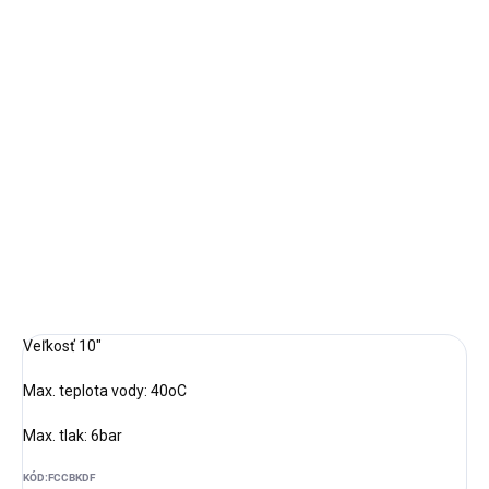
premieňa chlór na chloridy a odstraňuje železo, sírovodík a ťažké
kovy (olovo, arzén atď.).
Pri použití v kombinácii s aktívnym uhlím môže KDF výrazne
predĺžiť životnosť filtračných vložiek.
Netkaný polypropylén vytvára bariéru, ktorá zabraňuje vymytiu
filtračných médií.
DETAILNÉ INFORMÁCIE
OPÝTAŤ SA
STRÁŽIŤ
Veľkosť 10"
Max. teplota vody: 40oC
Max. tlak: 6bar
KÓD:
FCCBKDF