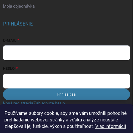
Moja objednávka
PRIHLÁSENIE
E-MAIL
HESLO
Prihlásiť sa
Nová registrácia
Zabudnuté heslo
Používame súbory cookie, aby sme vám umožnili pohodlné
prehliadanie webovej stránky a vďaka analýze neustále
FACEBOOK
zlepšovali jej funkcie, výkon a použiteľnosť.
Viac informácií