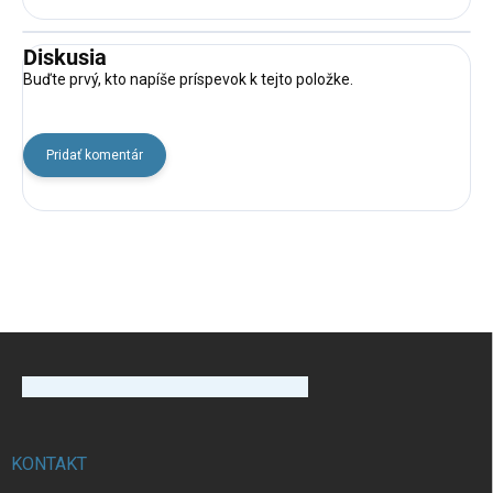
Diskusia
Buďte prvý, kto napíše príspevok k tejto položke.
Pridať komentár
Z
á
p
ä
t
i
KONTAKT
e