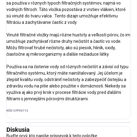
sa používa v rôznych typoch filtračných systémov, najmä vo
vodných filtroch. Táto vložka pozostáva z vrstiev vlákien, ktoré
sú vinuté do tvaru valca . Tento dizajn umožňuje efektívnu
filtráciu a zachytávanie častíc z vody.
Vinuté filtračné vložky majú rôzne hustoty a veľkosti pórov, čo im
umožňuje zachytávať rôzne druhy nečistôt a častíc vo vode.
Môžu filtrovať hrubé nečistoty, ako sú piesok, hliník, oxidy,
čiastočne aj mikroorganizmy a ďalšie nežiaduce látky.
Používa sa na čistenie vody od rôznych nečistôt a závisí od typu
filtračného systému, ktorý máte nainštalovaný. Jej účelom je
zlepšiť kvalitu vody, odstrániť nečistoty a zabezpečiť čistejšiu a
zdravšiu vodu na pitie alebo použitie v domácnosti. Niekedy sa
využíva aj ako prvý krok v procese filtrácie vody pred ďalšími
filtrami s jemnejšími pórovými štruktúrami.
KÓD:
CFP00713
Diskusia
Buďte prvý, kto napíše príspevok k tejto položke.