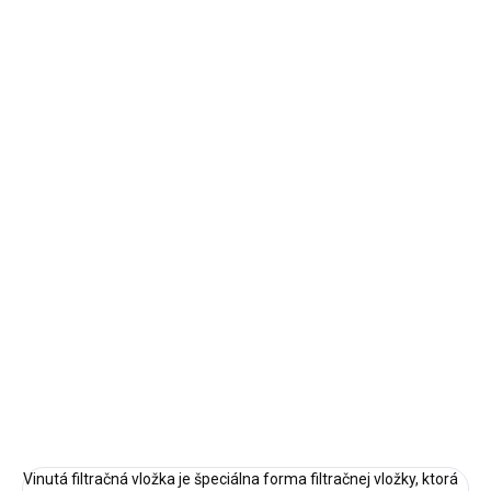
10 a viac ks = zľava 10 %
€2,75
/ ks
Ušetríte
€0
−
+
Pridať do košíka
Filtračná vložka 10" je vyrobená z vinutého polypropylénu a slúži
na jemnú mechanickú filtráciu vody do 50mcr.
Môže sa použiť ako samostatný filter alebo ako predfilter pred
ďalší filter na doúpravu vody.
o
Max. teplota vody do 40
C
DETAILNÉ INFORMÁCIE
OPÝTAŤ SA
STRÁŽIŤ
Vinutá filtračná vložka je špeciálna forma filtračnej vložky, ktorá