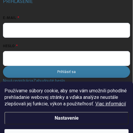
PRIHLÁSENIE
E-MAIL
HESLO
Prihlásiť sa
Nová registrácia
Zabudnuté heslo
Používame súbory cookie, aby sme vám umožnili pohodlné
prehliadanie webovej stránky a vďaka analýze neustále
FACEBOOK
zlepšovali jej funkcie, výkon a použiteľnosť.
Viac informácií
Nastavenie