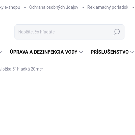
ky e-shopu
Ochrana osobných údajov
Reklamačný poriadok
Hľadať
ÚPRAVA A DEZINFEKCIA VODY
PRÍSLUŠENSTVO
 vložka 5" hladká 20mcr
Neohodnotené
Podrobnosti hodnotenia
ZNAČKA:
USTM
€3
Jedno
SKL
cena:
−