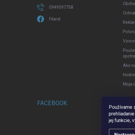
Obcho
0949597758
Ochra
Filand
Rekla
Potvrd
Vzoro
Poučen
spotre
Ako n
Hodno
Moja 
FACEBOOK
Používame s
prehliadanie
jej funkcie,
Nastaven