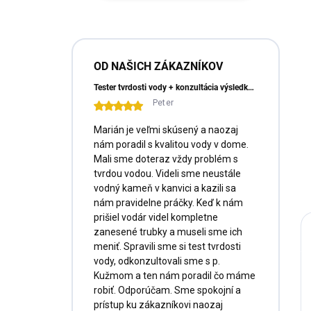
e
l
OD NAŠICH ZÁKAZNÍKOV
Tester tvrdosti vody + konzultácia výsledkov a doprava ZADARMO
Peter
Marián je veľmi skúsený a naozaj
nám poradil s kvalitou vody v dome.
Mali sme doteraz vždy problém s
tvrdou vodou. Videli sme neustále
vodný kameň v kanvici a kazili sa
nám pravidelne práčky. Keď k nám
prišiel vodár videl kompletne
zanesené trubky a museli sme ich
meniť. Spravili sme si test tvrdosti
vody, odkonzultovali sme s p.
Kužmom a ten nám poradil čo máme
robiť. Odporúčam. Sme spokojní a
prístup ku zákazníkovi naozaj