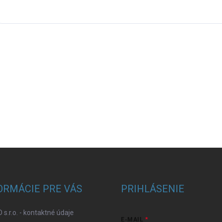
ORMÁCIE PRE VÁS
PRIHLÁSENIE
 s.r.o. - kontaktné údaje
E-MAIL