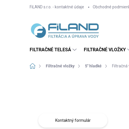
Prejsť
FiLAND s.r.o. - kontaktné údaje
Obchodné podmien
na
obsah
FILTRAČNÉ TELESÁ
FILTRAČNÉ VLOŽKY
Domov
Filtračné vložky
5" hladké
Filtračná
B
o
Máte otázku?
č
n
Obráťte sa na nás.
ý
p
a
Kontaktný formulár
n