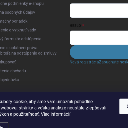
dné podmienky e-shopu
na osobných údajov
mačný poriadok
HESLO
enie o vytknutí vady
vý formulár odstúpenia
ie o uplatnení práva
biteľa na odstúpenie od zmluvy
akupovať
Nová registrácia
Zabudnuté hesl
tenie obchodu
objednávka
úbory cookie, aby sme vám umožnili pohodlné
 webovej stránky a vďaka analýze neustále zlepšovali
 výkon a použiteľnosť.
Viac informácií
ie