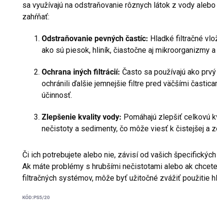
sa využívajú na odstraňovanie rôznych látok z vody alebo 
zahŕňať:
Odstraňovanie pevných častíc:
Hladké filtračné vlo
ako sú piesok, hliník, čiastočne aj mikroorganizmy a 
Ochrana iných filtrácií:
Často sa používajú ako prvý 
ochránili ďalšie jemnejšie filtre pred väčšími častica
účinnosť.
Zlepšenie kvality vody:
Pomáhajú zlepšiť celkovú kv
nečistoty a sedimenty, čo môže viesť k čistejšej a z
Či ich potrebujete alebo nie, závisí od vašich špecifických 
Ak máte problémy s hrubšími nečistotami alebo ak chcete 
filtračných systémov, môže byť užitočné zvážiť použitie hl
KÓD:
PS5/20