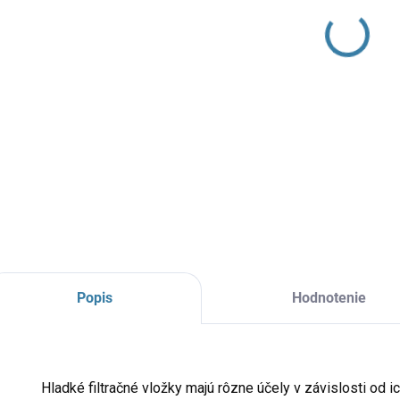
Filtra
na je
Môže s
ďalší 
DETAI
Popis
Hodnotenie
Hladké filtračné vložky majú rôzne účely v závislosti od i