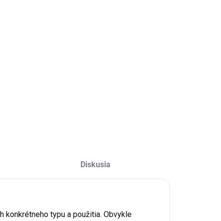
čná vložka 5" je vyrobená z pevného polypropylénu a slúži
mnú mechanickú filtráciu vody do 20mcr.
a použiť ako samostatný filter alebo ako predfilter pred
filter na doúpravu vody.
LNÉ INFORMÁCIE
OPÝTAŤ SA
STRÁŽIŤ
Diskusia
ch konkrétneho typu a použitia. Obvykle