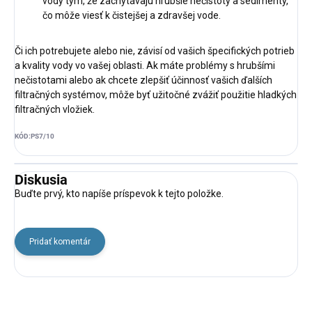
vody tým, že zachytávajú hrubšie nečistoty a sedimenty,
čo môže viesť k čistejšej a zdravšej vode.
Či ich potrebujete alebo nie, závisí od vašich špecifických potrieb
a kvality vody vo vašej oblasti. Ak máte problémy s hrubšími
nečistotami alebo ak chcete zlepšiť účinnosť vašich ďalších
filtračných systémov, môže byť užitočné zvážiť použitie hladkých
filtračných vložiek.
KÓD:
PS7/10
Diskusia
Buďte prvý, kto napíše príspevok k tejto položke.
Pridať komentár