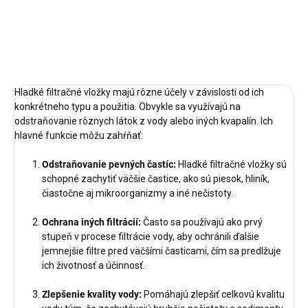
DETAILNÉ INFORMÁCIE
OPÝTAŤ SA
STRÁŽIŤ
Hladké filtračné vložky majú rôzne účely v závislosti od ich
konkrétneho typu a použitia. Obvykle sa využívajú na
odstraňovanie rôznych látok z vody alebo iných kvapalín. Ich
hlavné funkcie môžu zahŕňať:
Odstraňovanie pevných častíc:
Hladké filtračné vložky sú
schopné zachytiť väčšie častice, ako sú piesok, hliník,
čiastočne aj mikroorganizmy a iné nečistoty.
Ochrana iných filtrácií:
Často sa používajú ako prvý
stupeň v procese filtrácie vody, aby ochránili ďalšie
jemnejšie filtre pred väčšími časticami, čím sa predlžuje
ich životnosť a účinnosť.
Zlepšenie kvality vody:
Pomáhajú zlepšiť celkovú kvalitu