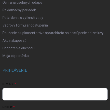
Ochrana osobných údajov
Reklamačný poriadok
Potvrdenie o vytknutí vady
Vzorový formulár odstúpenia
Poučenie o uplatnení práva spotrebiteľa na odstúpenie od zmluvy
Ako nakupovať
Hodnotenie obchodu
Moja objednávka
PRIHLÁSENIE
E-MAIL
HESLO