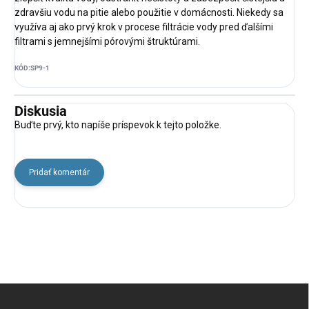
zdravšiu vodu na pitie alebo použitie v domácnosti. Niekedy sa
využíva aj ako prvý krok v procese filtrácie vody pred ďalšími
filtrami s jemnejšími pórovými štruktúrami.
KÓD:
SP9-1
Diskusia
Buďte prvý, kto napíše príspevok k tejto položke.
Pridať komentár
Z
á