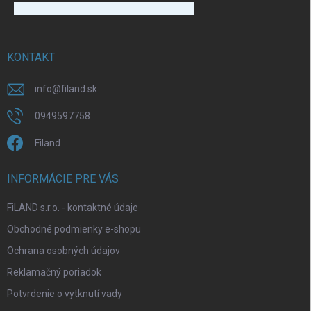
p
ä
t
i
KONTAKT
e
info
@
filand.sk
0949597758
Filand
INFORMÁCIE PRE VÁS
FiLAND s.r.o. - kontaktné údaje
Obchodné podmienky e-shopu
Ochrana osobných údajov
Reklamačný poriadok
Potvrdenie o vytknutí vady