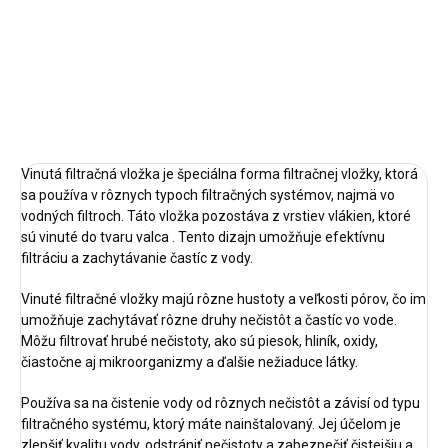
o
Max. teplota vody do 40
C
DETAILNÉ INFORMÁCIE
OPÝTAŤ SA
STRÁŽIŤ
Vinutá filtračná vložka je špeciálna forma filtračnej vložky, ktorá
sa používa v rôznych typoch filtračných systémov, najmä vo
vodných filtroch. Táto vložka pozostáva z vrstiev vlákien, ktoré
sú vinuté do tvaru valca . Tento dizajn umožňuje efektívnu
filtráciu a zachytávanie častíc z vody.
Vinuté filtračné vložky majú rôzne hustoty a veľkosti pórov, čo im
umožňuje zachytávať rôzne druhy nečistôt a častíc vo vode.
Môžu filtrovať hrubé nečistoty, ako sú piesok, hliník, oxidy,
čiastočne aj mikroorganizmy a ďalšie nežiaduce látky.
Používa sa na čistenie vody od rôznych nečistôt a závisí od typu
filtračného systému, ktorý máte nainštalovaný. Jej účelom je
zlepšiť kvalitu vody, odstrániť nečistoty a zabezpečiť čistejšiu a