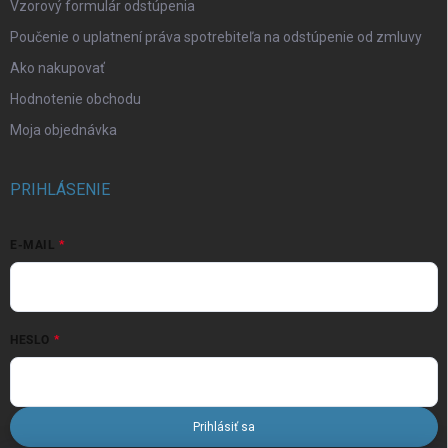
Vzorový formulár odstúpenia
Poučenie o uplatnení práva spotrebiteľa na odstúpenie od zmluvy
Ako nakupovať
Hodnotenie obchodu
Moja objednávka
PRIHLÁSENIE
E-MAIL
HESLO
Prihlásiť sa