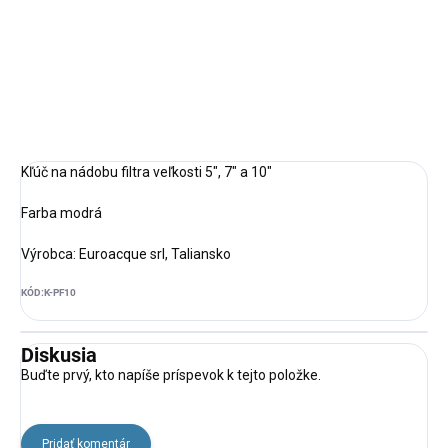
Výrobca: Euroacque srl, Taliansko
DETAILNÉ INFORMÁCIE
OPÝTAŤ SA
STRÁŽIŤ
Kľúč na nádobu filtra veľkosti 5", 7" a 10"
Farba modrá
Výrobca: Euroacque srl, Taliansko
KÓD:
K-PF10
Diskusia
Buďte prvý, kto napíše príspevok k tejto položke.
Pridať komentár