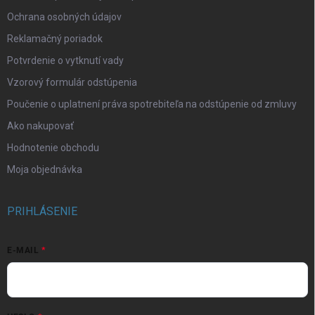
Ochrana osobných údajov
Reklamačný poriadok
Potvrdenie o vytknutí vady
Vzorový formulár odstúpenia
Poučenie o uplatnení práva spotrebiteľa na odstúpenie od zmluvy
Ako nakupovať
Hodnotenie obchodu
Moja objednávka
PRIHLÁSENIE
E-MAIL