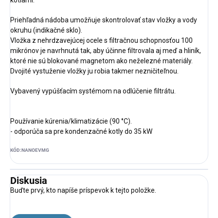
kotlami.
Priehľadná nádoba umožňuje skontrolovať stav vložky a vody
okruhu (indikačné sklo).
Vložka z nehrdzavejúcej ocele s filtračnou schopnosťou 100
mikrónov je navrhnutá tak, aby účinne filtrovala aj meď a hliník,
ktoré nie sú blokované magnetom ako neželezné materiály.
Dvojité vystuženie vložky ju robia takmer nezničiteľnou.
Vybavený vypúšťacím systémom na odlúčenie filtrátu.
Používanie kúrenia/klimatizácie (90 °C).
- odporúča sa pre kondenzačné kotly do 35 kW
KÓD:
NANOEVMG
Diskusia
Buďte prvý, kto napíše príspevok k tejto položke.