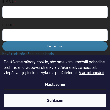
E-MAIL
HESLO
Prihlásiť sa
Nová registrácia
Zabudnuté heslo
Používame súbory cookie, aby sme vám umožnili pohodlné
prehliadanie webovej stránky a vďaka analýze neustále
FACEBOOK
zlepšovali jej funkcie, výkon a použiteľnosť.
Viac informácií
Nastavenie
Copyright 2026
FiLAND.sk
. Všetky práva vyhradené.
Súhlasím
Vytvoril Shoptet