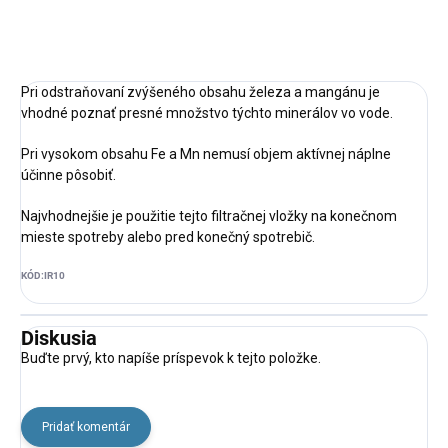
OPÝTAŤ SA
STRÁŽIŤ
Pri odstraňovaní zvýšeného obsahu železa a mangánu je
vhodné poznať presné množstvo týchto minerálov vo vode.
Pri vysokom obsahu Fe a Mn nemusí objem aktívnej náplne
účinne pôsobiť.
Najvhodnejšie je použitie tejto filtračnej vložky na konečnom
mieste spotreby alebo pred konečný spotrebič.
KÓD:
IR10
Diskusia
Buďte prvý, kto napíše príspevok k tejto položke.
Pridať komentár