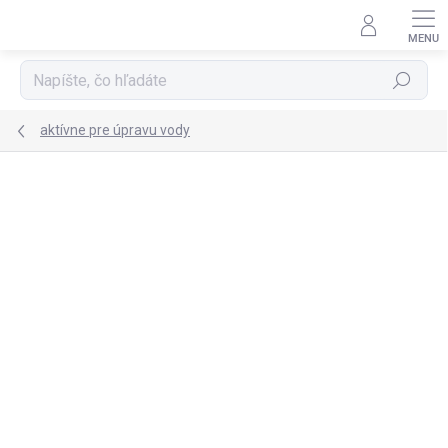
Prejsť
na
obsah
Hľadať
aktívne pre úpravu vody
Podrobnosti hodnotenia
Neohodnotené
ZNAČKA:
USTM