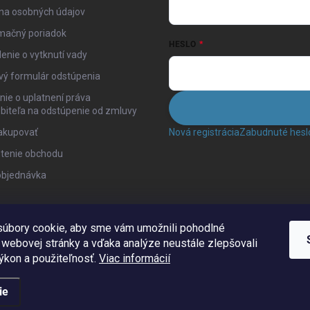
na osobných údajov
mačný poriadok
HESLO
enie o vytknutí vady
vý formulár odstúpenia
ie o uplatnení práva
biteľa na odstúpenie od zmluvy
akupovať
Nová registrácia
Zabudnuté hesl
tenie obchodu
objednávka
úbory cookie, aby sme vám umožnili pohodlné
 webovej stránky a vďaka analýze neustále zlepšovali
 výkon a použiteľnosť.
Viac informácií
ie