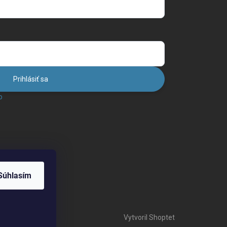
Prihlásiť sa
o
Súhlasím
Vytvoril Shoptet