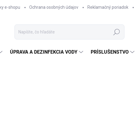
ky e-shopu
Ochrana osobných údajov
Reklamačný poriadok
Hľadať
ÚPRAVA A DEZINFEKCIA VODY
PRÍSLUŠENSTVO
Neohodnotené
Podrobnosti hodnotenia
€1
Jedno
SKL
cena:
−