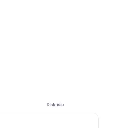
opercentná soľ tabaletovaná
LNÉ INFORMÁCIE
OPÝTAŤ SA
STRÁŽIŤ
Diskusia