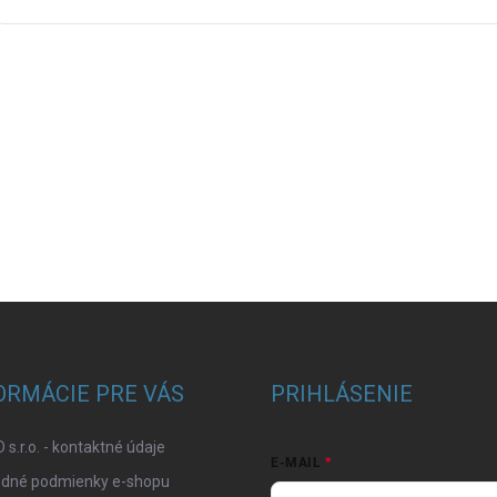
ORMÁCIE PRE VÁS
PRIHLÁSENIE
 s.r.o. - kontaktné údaje
E-MAIL
dné podmienky e-shopu