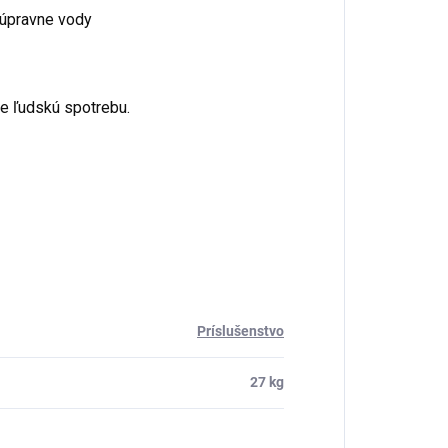
 úpravne vody
re ľudskú spotrebu.
Príslušenstvo
27 kg