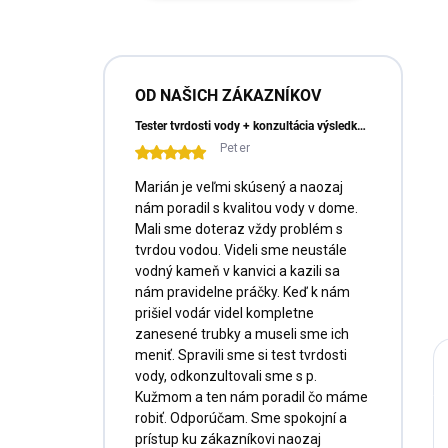
e
l
OD NAŠICH ZÁKAZNÍKOV
Tester tvrdosti vody + konzultácia výsledkov a doprava ZADARMO
Peter
Marián je veľmi skúsený a naozaj
nám poradil s kvalitou vody v dome.
Mali sme doteraz vždy problém s
tvrdou vodou. Videli sme neustále
vodný kameň v kanvici a kazili sa
nám pravidelne práčky. Keď k nám
prišiel vodár videl kompletne
zanesené trubky a museli sme ich
meniť. Spravili sme si test tvrdosti
vody, odkonzultovali sme s p.
Kužmom a ten nám poradil čo máme
robiť. Odporúčam. Sme spokojní a
prístup ku zákazníkovi naozaj