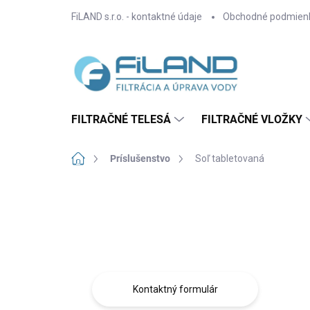
Prejsť
FiLAND s.r.o. - kontaktné údaje
Obchodné podmien
na
obsah
FILTRAČNÉ TELESÁ
FILTRAČNÉ VLOŽKY
Domov
Príslušenstvo
Soľ tabletovaná
B
o
Máte otázku?
č
n
Obráťte sa na nás.
ý
p
a
Kontaktný formulár
n