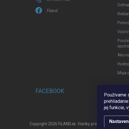
Ochra
Filand
Rekla
Potvrd
Vzoro
Poučen
spotre
Ako n
Hodno
Moja 
FACEBOOK
Používame s
prehliadanie
jej funkcie,
Nastaven
Copyright 2026
FiLAND.sk
. Všetky práva vyhradené.