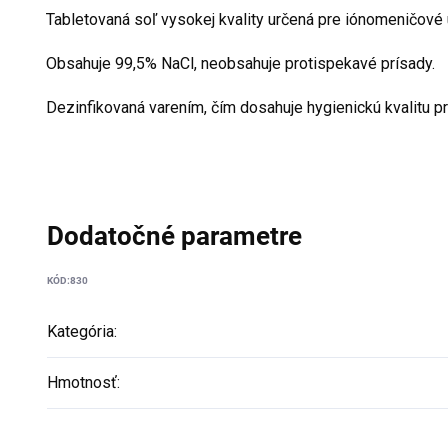
Tabletovaná soľ vysokej kvality určená pre iónomeničové
Obsahuje 99,5% NaCl, neobsahuje protispekavé prísady.
Dezinfikovaná varením, čím dosahuje hygienickú kvalitu p
Dodatočné parametre
KÓD:
830
Kategória
:
Hmotnosť
: