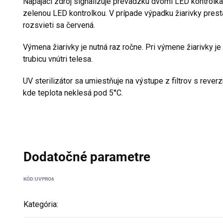
Napájací zdroj signalizuje prevádzku dvomi LED kontrolka
zelenou LED kontrolkou. V prípade výpadku žiarivky prest
rozsvieti sa červená.
Výmena žiarivky
je nutná raz ročne. Pri výmene žiarivky j
trubicu vnútri telesa.
UV sterilizátor sa umiestňuje na výstupe z filtrov s reve
kde teplota neklesá pod 5°C.
Dodatočné parametre
KÓD:
UVPRO6
Kategória
: