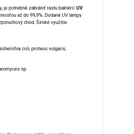
 je potrebné zabrániť rastu baktérií.
UV
činnosťou až do 99,9%. Dodané UV lampy
zporuchový chod. Široké využitie.
escherichia coli, proteus vulgaris,
aromyces sp.