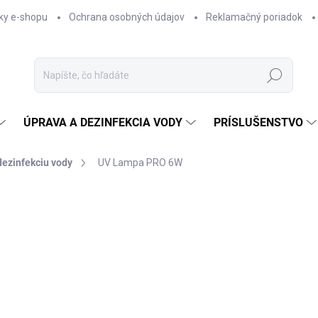
ky e-shopu
Ochrana osobných údajov
Reklamačný poriadok
Hľadať
ÚPRAVA A DEZINFEKCIA VODY
PRÍSLUŠENSTVO
dezinfekciu vody
UV Lampa PRO 6W
Neohodnotené
Podrobnosti hodnotenia
ZNAČKA:
KRAUSEN
€2
Jedno
SKL
cena:
−