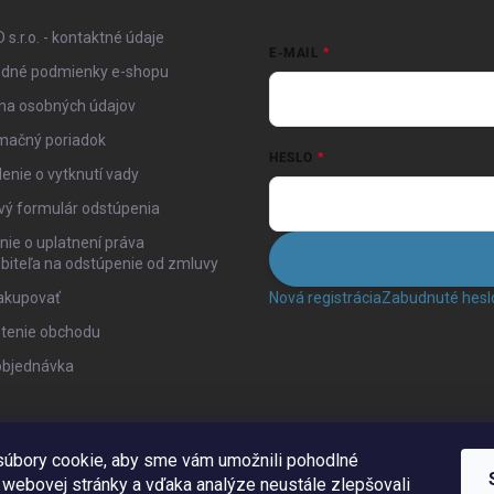
 s.r.o. - kontaktné údaje
E-MAIL
dné podmienky e-shopu
na osobných údajov
mačný poriadok
HESLO
enie o vytknutí vady
vý formulár odstúpenia
ie o uplatnení práva
biteľa na odstúpenie od zmluvy
akupovať
Nová registrácia
Zabudnuté hesl
tenie obchodu
objednávka
úbory cookie, aby sme vám umožnili pohodlné
 webovej stránky a vďaka analýze neustále zlepšovali