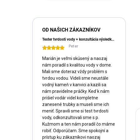
e
l
OD NAŠICH ZÁKAZNÍKOV
Tester tvrdosti vody + konzultácia výsledkov a doprava ZADARMO
Peter
Marián je veľmi skúsený a naozaj
nám poradil s kvalitou vody v dome.
Mali sme doteraz vždy problém s
tvrdou vodou. Videli sme neustále
vodný kameň v kanvici a kazili sa
nám pravidelne práčky. Keď k nám
prišiel vodár videl kompletne
zanesené trubky a museli sme ich
meniť. Spravili sme si test tvrdosti
vody, odkonzultovali sme s p.
Kužmom a ten nám poradil čo máme
robiť. Odporúčam. Sme spokojní a
prístup ku zákazníkovi naozaj