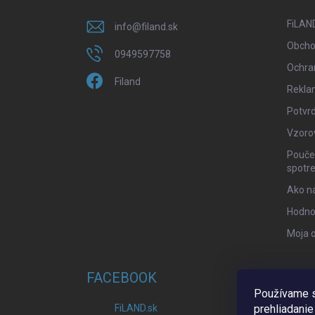
t
i
FiLAND
info
@
filand.sk
e
Obcho
0949597758
Ochra
Filand
Rekla
Potvrd
Vzoro
Poučen
spotre
Ako n
Hodno
Moja 
FACEBOOK
Používame s
FiLAND.sk
prehliadanie