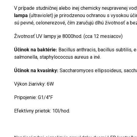
V prípade studničnej alebo inej chemicky neupravenej vody,
lampa
(ultraviolet) je prirodzenou ochranou s vysokou ú
sú pevné, celonerezové, čím zaručujú dlhú životnosť a be
Životnosť UV lampy je 8000hod. (cca 12 mesiacov)
Účinok na baktérie:
Bacillus anthracis, bacillus subtilis, 
salmonella, staphylococcus aureus a iné.
Účinok na kvasinky:
Saccharomyces ellipsoideus, sacch
Výkon žiarivky: 6W
Pripojenie: G1/4"F
Efektívny prietok: 10l/hod.