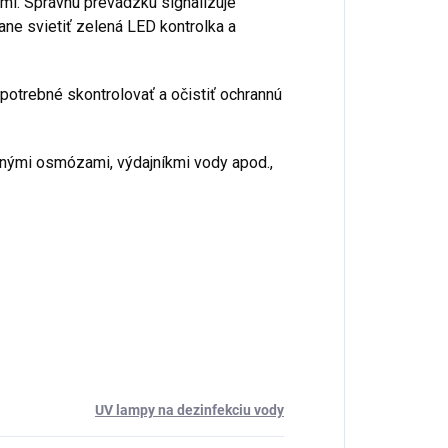
mi. Správnu prevádzku signalizuje
ane svietiť zelená LED kontrolka a
e potrebné skontrolovať a očistiť ochrannú
rznými osmózami, výdajníkmi vody apod.,
UV lampy na dezinfekciu vody