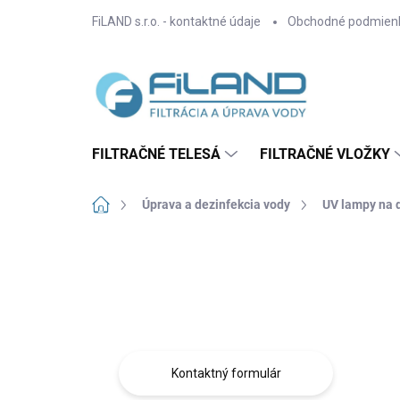
Prejsť
FiLAND s.r.o. - kontaktné údaje
Obchodné podmien
na
obsah
FILTRAČNÉ TELESÁ
FILTRAČNÉ VLOŽKY
Domov
Úprava a dezinfekcia vody
UV lampy na 
B
o
Máte otázku?
č
n
Obráťte sa na nás.
ý
p
a
Kontaktný formulár
n