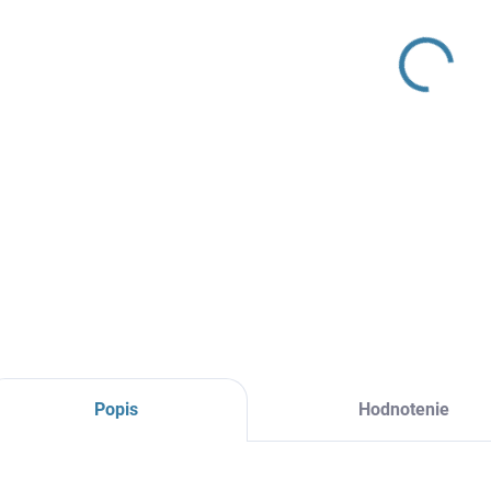
Určen
vody a
Spoľa
studn
DETAI
Popis
Hodnotenie