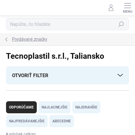
Prejsť
na
obsah
Hľadať
Predávané značky
Tecnoplastil s.r.l., Taliansko
OTVORIŤ FILTER
R
a
ODPORÚČAME
NAJLACNEJŠIE
NAJDRAHŠIE
d
e
NAJPREDÁVANEJŠIE
ABECEDNE
n
i
6
položiek celkom