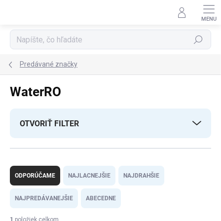
Prejsť
na
obsah
Hľadať
Predávané značky
WaterRO
OTVORIŤ FILTER
R
a
ODPORÚČAME
NAJLACNEJŠIE
NAJDRAHŠIE
d
e
NAJPREDÁVANEJŠIE
ABECEDNE
n
i
1
položiek celkom