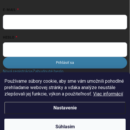
E-MAIL
HESLO
Prihlásiť sa
Nová registrácia
Zabudnuté heslo
Používame súbory cookie, aby sme vám umožnili pohodlné
prehliadanie webovej stránky a vďaka analýze neustále
FACEBOOK
zlepšovali jej funkcie, výkon a použiteľnosť.
Viac informácií
Nastavenie
Copyright 2026
FiLAND.sk
. Všetky práva vyhradené.
Súhlasím