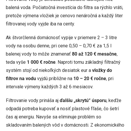
balená voda. Počiatočná investícia do filtra sa rýchlo vráti,
pretože výmena vložiek je cenovo nenáročná a každý liter
filtrovanej vody vyjde iba na centy.
Ak štvorčlenná domácnosť vypije v priemere 2 – 3 litre
vody na osobu denne, pri cene 0,50 – 0,70 € za 1,5 l
balenej vody to môže znamenať
80 až 120 € mesačne
,
teda vyše
1 000 € ročne
. Naproti tomu základný filtračný
systém stojí od niekoľkých desiatok eur a
vložky do
filtrov na vodu
vyjdú približne na
10 – 20 € ročne
, pri
intervale výmeny každých 3 až 6 mesiacov.
Filtrovanie vody prináša aj
ďalšiu „skrytú“ úsporu
, keďže
odpadá potreba kupovať a nosiť plastové fľaše, čo šetrí
čas aj energiu. Navyše sa eliminuje problém so
skladovaním balených vôd v domácnosti. Z ekonomického