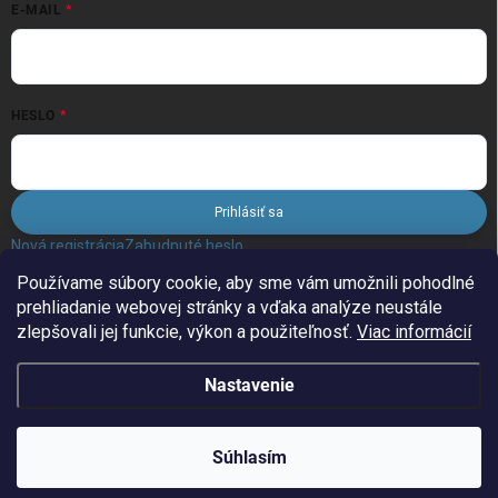
E-MAIL
HESLO
Prihlásiť sa
Nová registrácia
Zabudnuté heslo
Používame súbory cookie, aby sme vám umožnili pohodlné
prehliadanie webovej stránky a vďaka analýze neustále
FACEBOOK
zlepšovali jej funkcie, výkon a použiteľnosť.
Viac informácií
Nastavenie
Copyright 2026
FiLAND.sk
. Všetky práva vyhradené.
Súhlasím
Vytvoril Shoptet