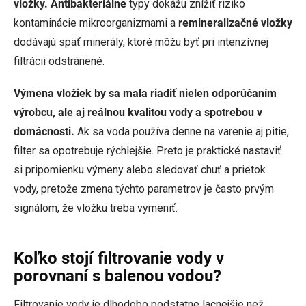
vložky. Antibakteriálne
typy dokážu znížiť riziko
kontaminácie mikroorganizmami a
remineralizačné vložky
dodávajú späť minerály, ktoré môžu byť pri intenzívnej
filtrácii odstránené.
Výmena vložiek by sa mala riadiť nielen odporúčaním
výrobcu, ale aj reálnou kvalitou vody a spotrebou v
domácnosti.
Ak sa voda používa denne na varenie aj pitie,
filter sa opotrebuje rýchlejšie. Preto je praktické nastaviť
si pripomienku výmeny alebo sledovať chuť a prietok
vody, pretože zmena týchto parametrov je často prvým
signálom, že vložku treba vymeniť.
Koľko stojí filtrovanie vody v
porovnaní s balenou vodou?
Filtrovanie vody je dlhodobo podstatne lacnejšie než