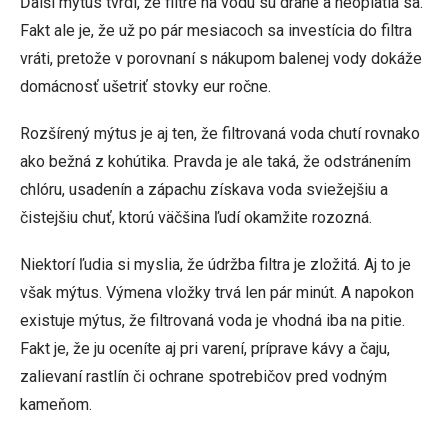
Ďalší mýtus tvrdí, že filtre na vodu sú drahé a neoplatia sa.
Fakt ale je, že už po pár mesiacoch sa investícia do filtra
vráti, pretože v porovnaní s nákupom balenej vody dokáže
domácnosť ušetriť stovky eur ročne.
Rozšírený mýtus je aj ten, že filtrovaná voda chutí rovnako
ako bežná z kohútika. Pravda je ale taká, že
odstránením
chlóru, usadenín a zápachu získava voda sviežejšiu a
čistejšiu chuť, ktorú väčšina ľudí okamžite rozozná.
Niektorí ľudia si myslia, že údržba filtra je zložitá. Aj to je
však mýtus. Výmena vložky trvá len pár minút. A napokon
existuje mýtus, že filtrovaná voda je vhodná iba na pitie.
Fakt je, že ju oceníte aj pri varení, príprave kávy a čaju,
zalievaní rastlín či ochrane spotrebičov pred vodným
kameňom.