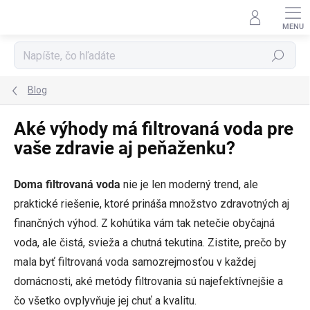
Prejsť
na
obsah
Hľadať
Blog
Aké výhody má filtrovaná voda pre
vaše zdravie aj peňaženku?
Doma filtrovaná voda
nie je len moderný trend, ale
praktické riešenie, ktoré prináša množstvo zdravotných aj
finančných výhod. Z kohútika vám tak netečie obyčajná
voda, ale čistá, svieža a chutná tekutina. Zistite, prečo by
mala byť filtrovaná voda samozrejmosťou v každej
domácnosti, aké metódy filtrovania sú najefektívnejšie a
čo všetko ovplyvňuje jej chuť a kvalitu.