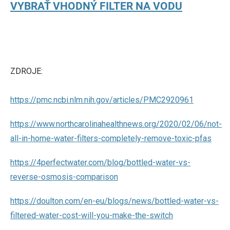
VYBRAŤ VHODNÝ FILTER NA VODU
ZDROJE:
https://pmc.ncbi.nlm.nih.gov/articles/PMC2920961
https://www.northcarolinahealthnews.org/2020/02/06/not-
all-in-home-water-filters-completely-remove-toxic-pfas
https://4perfectwater.com/blog/bottled-water-vs-
reverse-osmosis-comparison
https://doulton.com/en-eu/blogs/news/bottled-water-vs-
filtered-water-cost-will-you-make-the-switch