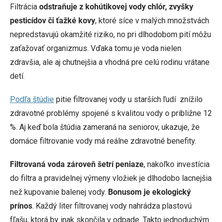
Filtrácia
odstraňuje z kohútikovej vody chlór, zvyšky
pesticídov či ťažké
kovy
, ktoré síce v malých množstvách
nepredstavujú okamžité riziko, no pri dlhodobom pití môžu
zaťažovať organizmus. Vďaka tomu je voda nielen
zdravšia, ale aj chutnejšia a vhodná pre celú rodinu vrátane
detí.
Podľa štúdie
pitie filtrovanej vody u starších ľudí znížilo
zdravotné problémy spojené s kvalitou vody o približne 12
%. Aj keď bola štúdia zameraná na seniorov, ukazuje, že
domáce filtrovanie vody má reálne zdravotné benefity.
Filtrovaná voda zároveň šetrí peniaze
, nakoľko investícia
do filtra a pravidelnej výmeny vložiek je dlhodobo lacnejšia
než kupovanie balenej vody.
Bonusom je ekologický
prínos
. Každý liter filtrovanej vody nahrádza plastovú
fľašu, ktorá by inak skončila v odpade. Takto jednoduchým