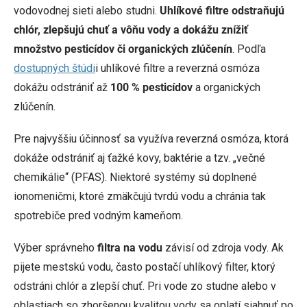
vodovodnej sieti alebo studni.
Uhlíkové filtre odstraňujú
chlór, zlepšujú chuť a vôňu vody a dokážu znížiť
množstvo pesticídov či organických zlúčenín
. Podľa
dostupných štúdi
i uhlíkové filtre a reverzná osmóza
dokážu odstrániť až
100 % pesticídov
a organických
zlúčenín.
Pre najvyššiu účinnosť sa využíva reverzná osmóza, ktorá
dokáže odstrániť aj ťažké kovy, baktérie a tzv. „večné
chemikálie“ (PFAS). Niektoré systémy sú doplnené
ionomeničmi, ktoré zmäkčujú tvrdú vodu a chránia tak
spotrebiče pred vodným kameňom.
Výber správneho
filtra na vodu
závisí od zdroja vody. Ak
pijete mestskú vodu, často postačí uhlíkový filter, ktorý
odstráni chlór a zlepší chuť. Pri vode zo studne alebo v
oblastiach so zhoršenou kvalitou vody sa oplatí siahnuť po