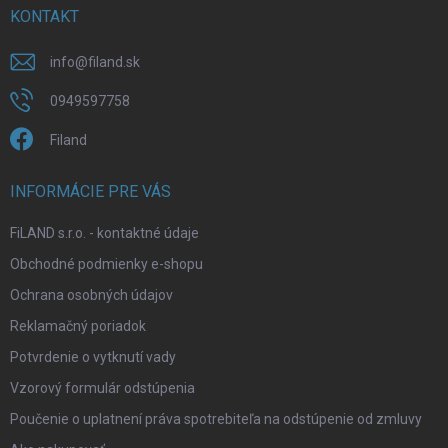
i
KONTAKT
e
info
@
filand.sk
0949597758
Filand
INFORMÁCIE PRE VÁS
FiLAND s.r.o. - kontaktné údaje
Obchodné podmienky e-shopu
Ochrana osobných údajov
Reklamačný poriadok
Potvrdenie o vytknutí vady
Vzorový formulár odstúpenia
Poučenie o uplatnení práva spotrebiteľa na odstúpenie od zmluvy