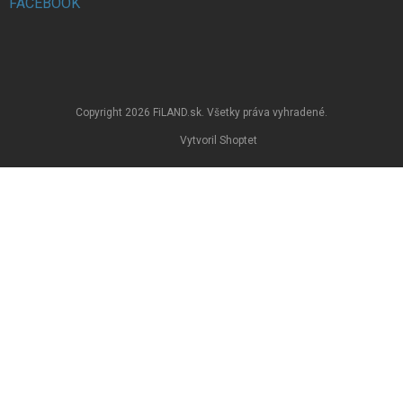
FACEBOOK
Copyright 2026
FiLAND.sk
. Všetky práva vyhradené.
Vytvoril Shoptet