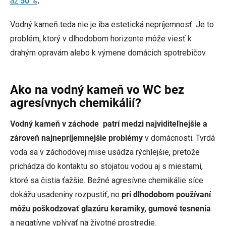
až
50 %
.
Vodný kameň teda nie je iba estetická nepríjemnosť. Je to
problém, ktorý v dlhodobom horizonte môže viesť k
drahým opravám alebo k výmene domácich spotrebičov.
Ako na vodný kameň vo WC bez
agresívnych chemikálií?
Vodný kameň v záchode patrí medzi najviditeľnejšie a
zároveň najnepríjemnejšie problémy
v domácnosti. Tvrdá
voda sa v záchodovej mise usádza rýchlejšie, pretože
prichádza do kontaktu so stojatou vodou aj s miestami,
ktoré sa čistia ťažšie. Bežné agresívne chemikálie síce
dokážu usadeniny rozpustiť, no
pri dlhodobom používaní
môžu poškodzovať glazúru keramiky, gumové tesnenia
a negatívne vplývať na životné prostredie.