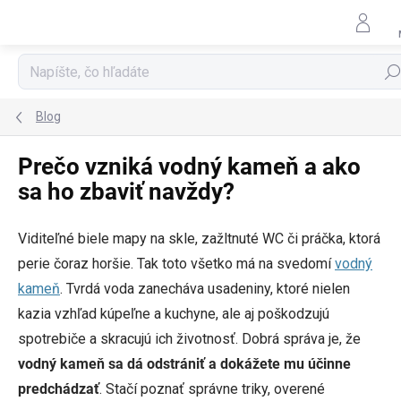
Prejsť
na
obsah
Hľad
Blog
Prečo vzniká vodný kameň a ako
sa ho zbaviť navždy?
Viditeľné biele mapy na skle, zažltnuté WC či práčka, ktorá
perie čoraz horšie. Tak toto všetko má na svedomí
vodný
kameň
. Tvrdá voda zanecháva usadeniny, ktoré nielen
kazia vzhľad kúpeľne a kuchyne, ale aj poškodzujú
spotrebiče a skracujú ich životnosť. Dobrá správa je, že
vodný kameň sa dá odstrániť a dokážete mu účinne
predchádzať
. Stačí poznať správne triky, overené