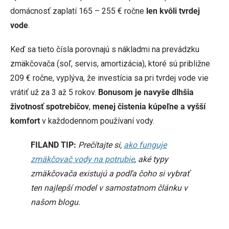
domácnosť zaplatí 165 – 255 € ročne
len kvôli tvrdej
vode
.
Keď sa tieto čísla porovnajú s nákladmi na prevádzku
zmäkčovača (soľ, servis, amortizácia), ktoré sú približne
209 € ročne, vyplýva, že investícia sa pri tvrdej vode vie
vrátiť už za 3 až 5 rokov.
Bonusom je navyše dlhšia
životnosť spotrebičov
,
menej čistenia kúpeľne a vyšší
komfort
v každodennom používaní vody.
FILAND TIP:
Prečítajte si,
ako funguje
zmäkčovač vody na potrubie
, aké typy
zmäkčovača existujú a podľa čoho si vybrať
ten najlepší model v samostatnom článku v
našom blogu.