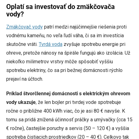
Oplatí sa investovať do zmäkčovača
vody?
Zmäkčovač vody
patrí medzi najúčinnejšie riešenia proti
vodnému kameňu, no veľa ľudí váha, či sa im investícia
skutočne vráti.
Tvrdá voda
zvyšuje spotrebu energie pri
ohreve, pretože nánosy na špirále fungujú ako izolácia. Už
niekoľko milimetrov vrstvy môže spôsobiť vyššiu
spotrebu elektriny, čo sa pri bežnej domácnosti rýchlo
prejaví na účtoch.
Príklad štvorčlennej domácnosti s elektrickým ohrevom
vody ukazuje
, že len bojler pri tvrdej vode spotrebuje
ročne o približne 400 kWh viac, čo je asi 80 € navyše. K
tomu sa pridá znížená účinnosť práčky a umývačky (cca 15
€ ročne), častejšie poruchy a servis (50 – 120 €) a vyššia
spotreba čistiacich prostriedkov (20 – 40 €). Celkovo tak