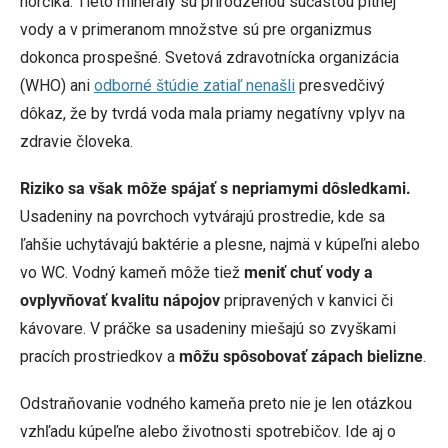
horčíka. Tieto minerály sú prirodzenou súčasťou pitnej
vody a v primeranom množstve sú pre organizmus
dokonca prospešné. Svetová zdravotnícka organizácia
(WHO) ani
odborné štúdie zatiaľ nenašli
presvedčivý
dôkaz, že by tvrdá voda mala priamy negatívny vplyv na
zdravie človeka.
Riziko sa však môže spájať s nepriamymi dôsledkami.
Usadeniny na povrchoch vytvárajú prostredie, kde sa
ľahšie uchytávajú baktérie a plesne, najmä v kúpeľni alebo
vo WC. Vodný kameň môže tiež
meniť chuť vody a
ovplyvňovať kvalitu nápojov
pripravených v kanvici či
kávovare. V práčke sa usadeniny miešajú so zvyškami
pracích prostriedkov a
môžu spôsobovať zápach bielizne
.
Odstraňovanie vodného kameňa preto nie je len otázkou
vzhľadu kúpeľne alebo životnosti spotrebičov. Ide aj o