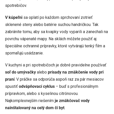
spotrebičov.
V kúpeľni
sa oplatí po každom sprchovaní zotrieť
sklenené steny alebo batérie suchou handričkou. Tak
zabránite tomu, aby sa kvapky vody vyparili a zanechali na
povrchu vápenaté mapy. Na sklách môžete použiť aj
špeciálne ochranné prípravky, ktoré vytvárajú tenký film a
spomaľujú usádzanie.
V kuchyni a pri spotrebičoch je dobré pravidelne používať
soľ do umývačky
alebo
prísady na zmäkčenie vody pri
praní
. V práčke sa odporúča aspoň raz za pár mesiacov
spustiť
odvápňovací cyklus
– buď s profesionálnym
prípravkom, alebo s kyselinou citrónovou.
Najkomplexnejším riešením
je zmäkčovač vody
nainštalovaný na celý dom či byt
.