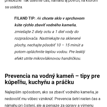
priebežne. Tak ušetríte čas, námahu aj povrch, na ktorom
sa usádza.
FILAND TIP:
Ak
chcete sklo v sprchovom
kúte rýchlo zbaviť vodného kameňa
,
zmiešajte 2 diely octu a 1 diel vody do
rozprašovača. Nastriekajte na sklenené
plochy, nechajte pôsobiť 10 – 15 minút a
potom opláchnite teplou vodou. Pre lesklý
efekt utrite mikrovláknovou handričkou.
Prevencia na vodný kameň – tipy pre
kúpeľňu, kuchyňu a práčku
Najlepším spôsobom, ako sa zbaviť vodného kameňa, je
nedovoliť mu vôbec vzniknúť. Prevencia šetrí nielen čas a
námahu pri čistení, ale aj peniaze za opravy a výmenu