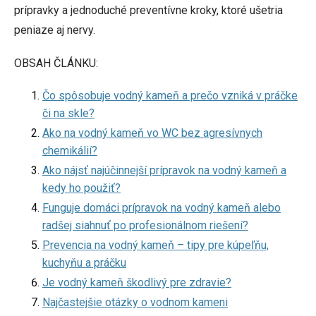
prípravky a jednoduché preventívne kroky, ktoré ušetria
peniaze aj nervy.
OBSAH ČLÁNKU:
Čo spôsobuje vodný kameň a prečo vzniká v práčke
či na skle?
Ako na vodný kameň vo WC bez agresívnych
chemikálií?
Ako nájsť najúčinnejší prípravok na vodný kameň a
kedy ho použiť?
Funguje domáci prípravok na vodný kameň alebo
radšej siahnuť po profesionálnom riešení?
Prevencia na vodný kameň – tipy pre kúpeľňu,
kuchyňu a práčku
Je vodný kameň škodlivý pre zdravie?
Najčastejšie otázky o vodnom kameni