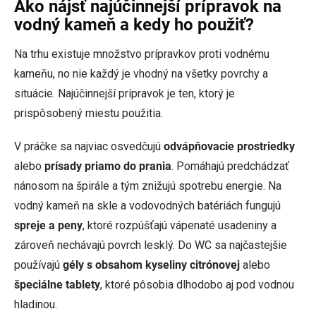
Ako nájsť najúčinnejší prípravok na
vodný kameň a kedy ho použiť?
Na trhu existuje množstvo prípravkov proti vodnému
kameňu, no nie každý je vhodný na všetky povrchy a
situácie. Najúčinnejší prípravok je ten, ktorý je
prispôsobený miestu použitia.
V práčke sa najviac osvedčujú
odvápňovacie prostriedky
alebo
prísady priamo do prania
. Pomáhajú predchádzať
nánosom na špirále a tým znižujú spotrebu energie. Na
vodný kameň na skle a vodovodných batériách fungujú
spreje a peny
, ktoré rozpúšťajú vápenaté usadeniny a
zároveň nechávajú povrch lesklý. Do WC sa najčastejšie
používajú
gély s obsahom kyseliny citrónovej
alebo
špeciálne tablety
, ktoré pôsobia dlhodobo aj pod vodnou
hladinou.