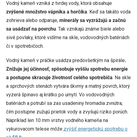
Vodný kameň vzniká z tvrdej vody, ktorá obsahuje
zvýšené množstvo vápnika a horčíka
. Keď sa takáto voda
zohrieva alebo odparuje,
minerály sa vyzrážajú a začnú
sa usádzať na povrchu
. Tak vznikajú známe biele alebo
sivé povlaky, ktoré vidíme na skle, vodovodných batériách
či v spotrebičoch.
Vodný kameň v práčke usádza predovšetkým na špirále
.
Znižuje jej účinnosť, spôsobuje vyššiu spotrebu energie
a postupne skracuje životnosť celého spotrebiča
. Na skle
a sprchových stenách vytvára škvrny a matný povrch, ktorý
vyzerá špinavo aj krátko po umytí. Vo vodovodných
batériách a potrubí sa zas usadeniny hromadia zvnútra,
čím postupne zužujú prietok vody a zvyšujú riziko porúch.
Napríklad len 10 mm vrstvy vodného kameňa na
vykurovacom telese môže
zvýšiť energetickú spotrebu o