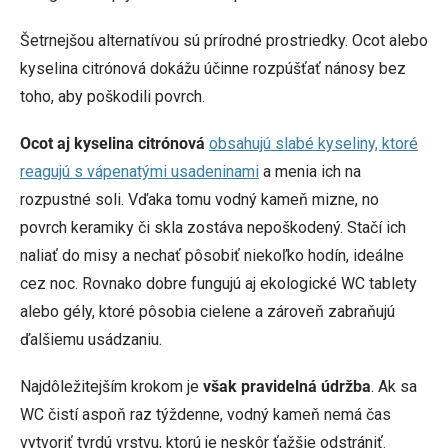
Šetrnejšou alternatívou sú prírodné prostriedky. Ocot alebo
kyselina citrónová dokážu účinne rozpúšťať nánosy bez
toho, aby poškodili povrch.
Ocot aj kyselina citrónová
obsahujú slabé kyseliny, ktoré
reagujú s vápenatými usadeninami
a menia ich na
rozpustné soli. Vďaka tomu vodný kameň mizne, no
povrch keramiky či skla zostáva nepoškodený. Stačí ich
naliať do misy a nechať pôsobiť niekoľko hodín, ideálne
cez noc. Rovnako dobre fungujú aj ekologické WC tablety
alebo gély, ktoré pôsobia cielene a zároveň zabraňujú
ďalšiemu usádzaniu.
Najdôležitejším krokom je
však pravidelná údržba
. Ak sa
WC čistí aspoň raz týždenne, vodný kameň nemá čas
vytvoriť tvrdú vrstvu, ktorú je neskôr ťažšie odstrániť.