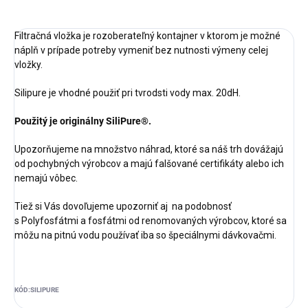
Filtračná vložka je rozoberateľný kontajner v ktorom je možné
náplň v prípade potreby vymeniť bez nutnosti výmeny celej
vložky.
Silipure je vhodné použiť pri tvrodsti vody max. 20dH.
Použitý je originálny SiliPure®.
Upozorňujeme na množstvo náhrad, ktoré sa náš trh dovážajú
od pochybných výrobcov a majú falšované certifikáty alebo ich
nemajú vôbec.
Tiež si Vás dovoľujeme upozorniť aj na podobnosť
s Polyfosfátmi a fosfátmi od renomovaných výrobcov, ktoré sa
môžu na pitnú vodu používať iba so špeciálnymi dávkovačmi.
KÓD:
SILIPURE