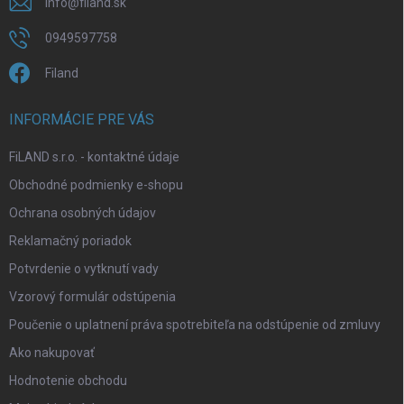
info
@
filand.sk
0949597758
Filand
INFORMÁCIE PRE VÁS
FiLAND s.r.o. - kontaktné údaje
Obchodné podmienky e-shopu
Ochrana osobných údajov
Reklamačný poriadok
Potvrdenie o vytknutí vady
Vzorový formulár odstúpenia
Poučenie o uplatnení práva spotrebiteľa na odstúpenie od zmluvy
Ako nakupovať
Hodnotenie obchodu