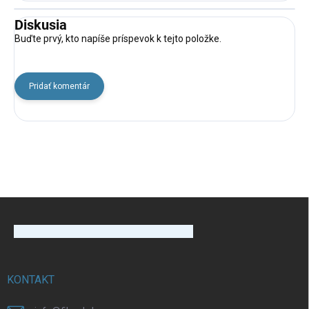
Diskusia
Buďte prvý, kto napíše príspevok k tejto položke.
Pridať komentár
Z
á
p
ä
t
i
KONTAKT
e