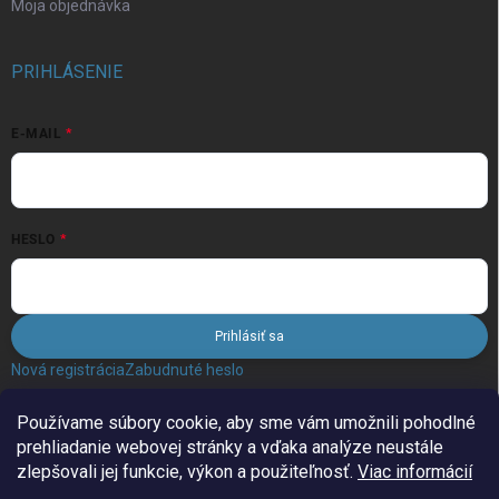
Moja objednávka
PRIHLÁSENIE
E-MAIL
HESLO
Prihlásiť sa
Nová registrácia
Zabudnuté heslo
Používame súbory cookie, aby sme vám umožnili pohodlné
FACEBOOK
prehliadanie webovej stránky a vďaka analýze neustále
zlepšovali jej funkcie, výkon a použiteľnosť.
Viac informácií
FiLAND.sk