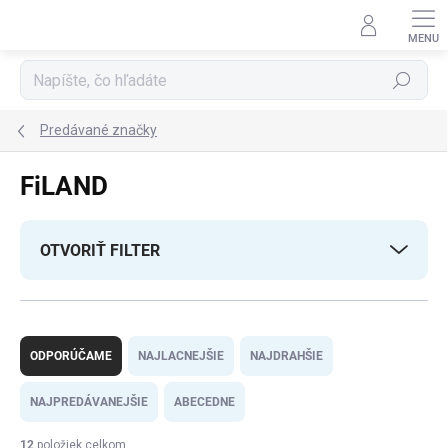
Prejsť
na
obsah
Hľadať
Predávané značky
FiLAND
OTVORIŤ FILTER
R
a
ODPORÚČAME
NAJLACNEJŠIE
NAJDRAHŠIE
d
e
NAJPREDÁVANEJŠIE
ABECEDNE
n
i
12
položiek celkom