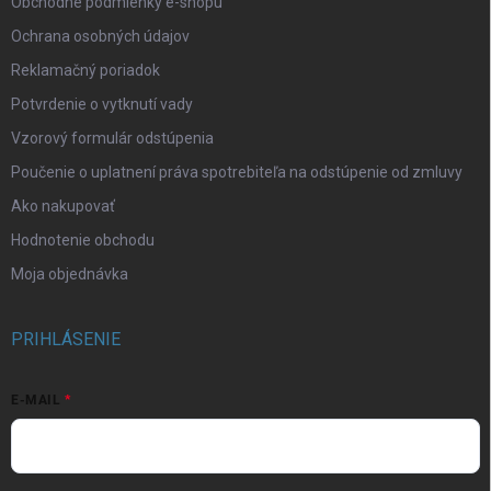
Obchodné podmienky e-shopu
Ochrana osobných údajov
Reklamačný poriadok
Potvrdenie o vytknutí vady
Vzorový formulár odstúpenia
Poučenie o uplatnení práva spotrebiteľa na odstúpenie od zmluvy
Ako nakupovať
Hodnotenie obchodu
Moja objednávka
PRIHLÁSENIE
E-MAIL